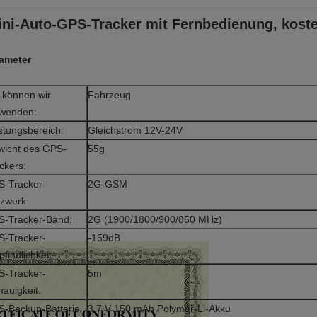
ini-Auto-GPS-Tracker mit Fernbedienung, koste
ameter
können wir
Fahrzeug
rwenden:
stungsbereich:
Gleichstrom 12V-24V
icht des GPS-
55g
ckers:
-Tracker-
2G-GSM
zwerk:
-Tracker-Band:
2G (1900/1800/900/850 MHz)
-Tracker-
-159dB
findlichkeit:
-Tracker-
5m
auigkeit:
-Backup-Batterie
3,7 V 150 mAh Polymer-Li-Akku