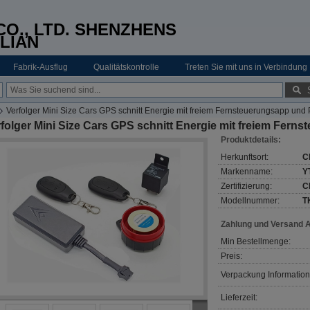
O., LTD. SHENZHENS
LIAN
Fabrik-Ausflug
Qualitätskontrolle
Treten Sie mit uns in Verbindung
Verfolger Mini Size Cars GPS schnitt Energie mit freiem Fernsteuerungsapp und 
folger Mini Size Cars GPS schnitt Energie mit freiem Fern
Produktdetails:
Herkunftsort:
C
Markenname:
Y
Zertifizierung:
C
Modellnummer:
T
Zahlung und Versand 
Min Bestellmenge:
Preis:
Verpackung Information
Lieferzeit: