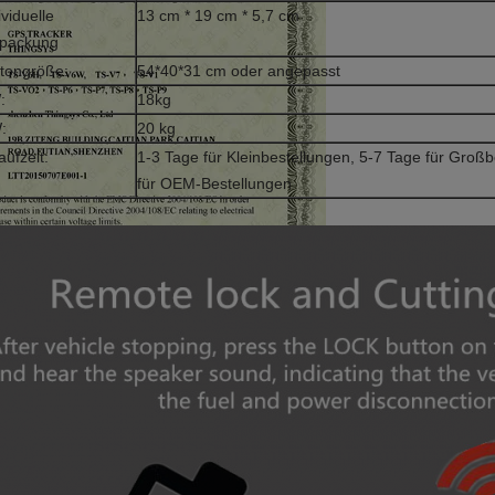
ividuelle
13 cm * 19 cm * 5,7 cm
rpackung
tongröße:
54*40*31 cm oder angepasst
:
18kg
:
20 kg
aufzeit:
1-3 Tage für Kleinbestellungen, 5-7 Tage für Groß
für OEM-Bestellungen