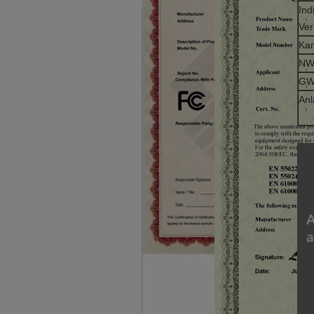
Ind
Ve
Kar
NW
GW
Anl