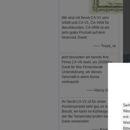
Wir sind mit Ihrem CA-V1 sehr
erfüllt und CA-V1, CA-V6W für
Berufskunden, CA-V6W ist ein
sehr gutes Produkt auf dem
Motorrad, Dank!
—— Touya_ra
jetzt benutzten wir bereits Ihre
Firma CA-V6 mehr, als 2000Pcs,
Dank für Ihre Firmenbeste
Unterstützung, wir dieses
Geschäft in allem Kenia
verbraucht
—— Nancy Saruni
Ihr Gerät CA-V1 ist für unser
Kundenprojekt sehr gut, es ist so
Berufs, wir kann im Kühlwagen,
der die Temperatur prüfen kann,
Dank verwenden
—— Rajesmay