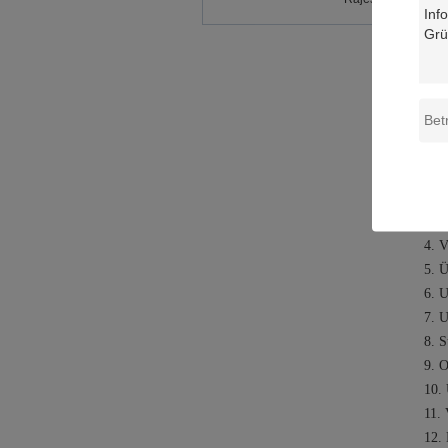
Fun
1. 
2. E
3. U
4. V
5. Ü
6. 
7. U
8. S
9. 
10.
11. 
12.