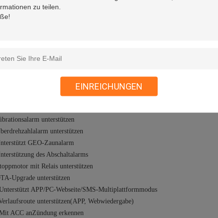
ktionen
KOMPASS/GPS/LBS-Positionierung
EINREICHUNGEN
ingebaute Batterie, Unterstützung für externen Alarm zum Trennen der Stromv
nterstützung von Echtzeit-Tracking
ibrationsalarm unterstützen
berdrehzahlalarm unterstützen
Unterstützt GEO-Zaunalarm
nterstützung des Abschaltalarms
toppmotor mit Relais unterstützen
OTA-Upgrade unterstützen
 Unterstützt APP/PC-Webseite/SMS-Multiplattformmodus
Verlaufsroute unterstützen
(APP, Webwiedergabe)
 Mit ACC an
Zündung erkennen