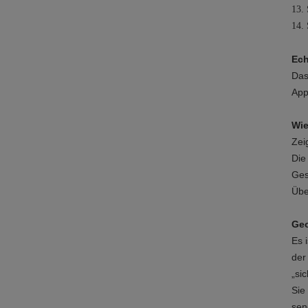
13. 
14.
Ech
Das
App
Wie
Zei
Die
Ges
Übe
Geo
Es 
der
„si
Sie
sen