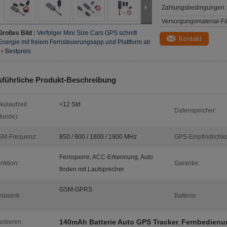
Zahlungsbedingungen:
Versorgungsmaterial-Fä
Großes Bild :
Verfolger Mini Size Cars GPS schnitt
Kontakt
Energie mit freiem Fernsteuerungsapp und Plattform ab
Bestpreis
führliche Produkt-Beschreibung
kulaufzeit
<12 Std
Datenspeicher:
tunde):
SM-Frequenz:
850 / 900 / 1800 / 1900 MHz
GPS-Empfindlichkei
Fernsperre, ACC-Erkennung, Auto
nktion:
Garantie:
finden mit Lautsprecher
GSM-GPRS
tzwerk:
Batterie:
140mAh Batterie Auto GPS Tracker
Fernbedienu
rkieren:
,