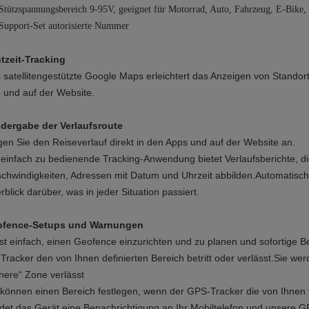
Stützspannungsbereich 9-95V, geeignet für Motorrad, Auto, Fahrzeug, E-Bike,
 Support-Set autorisierte Nummer
tzeit-Tracking
 satellitengestützte Google Maps erleichtert das Anzeigen von Standor
 und auf der Website.
dergabe der Verlaufsroute
gen Sie den Reiseverlauf direkt in den Apps und auf der Website an.
 einfach zu bedienende Tracking-Anwendung bietet Verlaufsberichte, d
chwindigkeiten, Adressen mit Datum und Uhrzeit abbilden.Automatische
rblick darüber, was in jeder Situation passiert.
fence-Setups und Warnungen
ist einfach, einen Geofence einzurichten und zu planen und sofortige 
 Tracker den von Ihnen definierten Bereich betritt oder verlässt.Sie wer
chere“ Zone verlässt
 können einen Bereich festlegen, wenn der GPS-Tracker die von Ihnen fe
det das Gerät eine Benachrichtigung an Ihr Mobiltelefon und unsere G