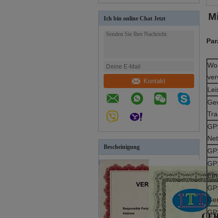
M
Ich bin online Chat Jetzt
Par
Wo 
ve
Kontakt
Lei
Gew
Tra
GPS
Net
Bescheinigung
GPS
GPS
Emp
GPS
Gen
GPS