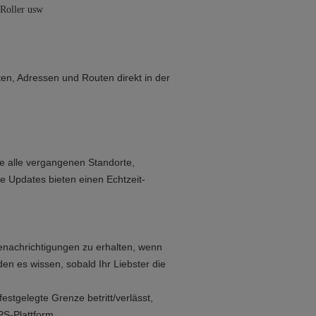
 Roller usw
ten, Adressen und Routen direkt in der
ie alle vergangenen Standorte,
 Updates bieten einen Echtzeit-
Benachrichtigungen zu erhalten, wenn
den es wissen, sobald Ihr Liebster die
stgelegte Grenze betritt/verlässt,
PS-Plattform.