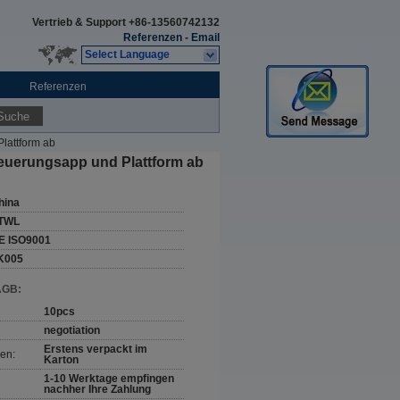
Vertrieb & Support
+86-13560742132
Referenzen
-
Email
Select Language
Referenzen
Suche
Plattform ab
steuerungsapp und Plattform ab
hina
TWL
E ISO9001
K005
AGB:
10pcs
negotiation
Erstens verpackt im
en:
Karton
1-10 Werktage empfingen
nachher Ihre Zahlung