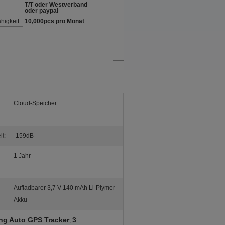
T/T oder Westverband
oder paypal
higkeit:
10,000pcs pro Monat
Cloud-Speicher
t:
-159dB
1 Jahr
Aufladbarer 3,7 V 140 mAh Li-Plymer-
Akku
ng Auto GPS Tracker
3
,