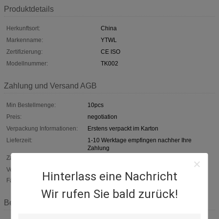
Produktdetails
Herkunftsort:
China
Markenname:
YTWL
Zertifizierung:
CE ISO
Modellnummer:
TK002
Zahlung und Versand AGB
Min Bestellmenge:
10pcs
Preis:
negotiation
Verpackung Informationen:
Erstens verpackt im Karton
Lieferzeit:
1-10 Werktage empfingen nachher Ihre
Zahlung
Zahlungsbedingungen:
T/T oder Westverband oder paypal
Versorgungsmaterial-
10,000pcs pro Monat
Hinterlass eine Nachricht
Fähigkeit:
Wir rufen Sie bald zurück!
Beschreibung