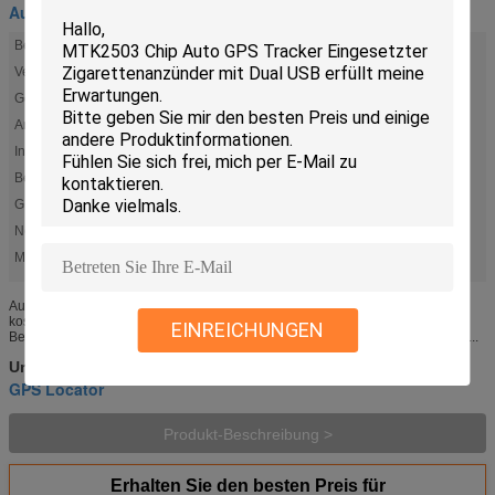
Auto gps-Verfolger
Betriebssystem:
Windows/Android/iOS
Verbindung:
2G-SIM-Karte
Gewicht:
45G
Anwendung:
Allzeit kostenlose Webplattform / Android iOS APP
Installation:
In den Zigarettenanzünder des Autos stecken
Betriebsspannung::
Gleichstrom 9~24V
GPS-Chip:
MTK2503
Netzwerk:
GSM/GPRS 850/900/1800/1900 MHz
Markieren:
,
,
Überstromschutz Auto-GPS-Tracker
Dual-USB-Auto-GPS-Tracker
Geo-Zaun-GPS-Tracker für das Auto
Auto-GPS-Tracker-Zigarettenautoladegerät mit Dual-USB-Schnellladung,
kostenloser APP und Plattform Spezifikation Modell TK002 Chip MTK2503
EINREICHUNGEN
Betriebsspannung Gleichstrom 9-24 V Arbeitsstrom 24mA Positionierungsme...
Automotive Gps-tracker
Auto Gps-tracker
Umbauten:
,
,
GPS Locator
Produkt-Beschreibung >
Erhalten Sie den besten Preis für