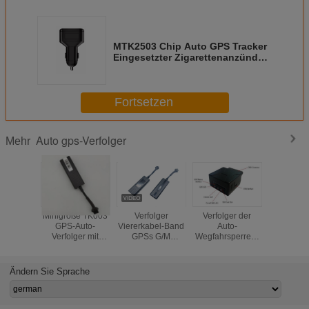
MTK2503 Chip Auto GPS Tracker
Eingesetzter Zigarettenanzünder
mit Dual USB
Fortsetzen
Auto gps-Verfolger
Mehr
Minigröße TK003
Verfolger
Verfolger der
Minig
GPS-Auto-
Viererkabel-Band
Auto-
Automobilv
Verfolger mit
GPSs G/M
Wegfahrsperren-
Verstec
hoher
Fahrzeug-GPRS
OBD GPS für
Verfolge
Empfindlichkeit für
mit Smartphone
Diagnose des
Schirm
Motorräder und E-
APP frei
Autofahrzeug-
Batter
Ändern Sie Sprache
Fahrrad
Tracking-Systems
Einba
OBD