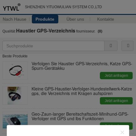
SHENZHEN YITUOWULIAN SYSTEM CO.,LTD
Nach Hause
Produkte
Über uns
Kontakte
Haustier GPS-Verzeichnis
Qualität
fournisseur.
(8)
Beste Produkte
Verfolgen Sie Haustier GPS-Verzeichnis, Katze GPS-
Spurn-Gerätakku
Jetzt anfragen
Kleine GPS-Haustier-Verfolger-Hundestellwerk-Katze
gps, die Verzeichnis mit Kragen aufspüren
Jetzt anfragen
Geo-Zaun-langer Bereitschaftszeit-Minihund-GPS-
Verfolger mit GPS und lbs Funktionen
Jetzt anfragen