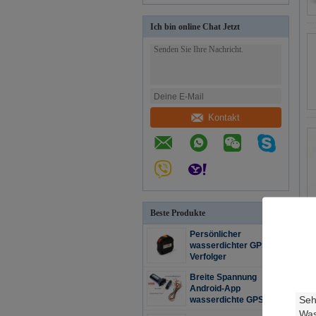
Ich bin online Chat Jetzt
Kontakt
Beste Produkte
Persönlicher
wasserdichter GPS-
Verfolger
Breite Spannung
Android-App
wasserdichte GPS-
Verfolger-Realzeit für e-