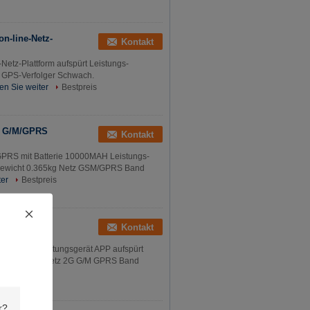
n-line-Netz-
Kontakt
Netz-Plattform aufspürt Leistungs-
r GPS-Verfolger Schwach.
en Sie weiter
Bestpreis
it G/M/GPRS
Kontakt
GPRS mit Batterie 10000MAH Leistungs-
m Gewicht 0.365kg Netz GSM/GPRS Band
ter
Bestpreis
biles
Kontakt
ealzeitspurhaltungsgerät APP aufspürt
GPS-Verfolger Netz 2G G/M GPRS Band
stpreis