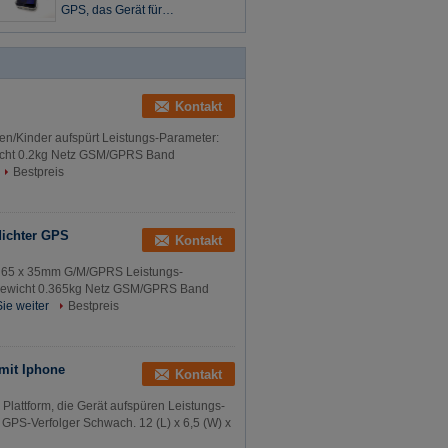
GPS, das Gerät für
Personen/Kinder aufspürt
Kontakt
n/Kinder aufspürt Leistungs-Parameter:
ewicht 0.2kg Netz GSM/GPRS Band
Bestpreis
dichter GPS
Kontakt
x 65 x 35mm G/M/GPRS Leistungs-
m Gewicht 0.365kg Netz GSM/GPRS Band
ie weiter
Bestpreis
mit Iphone
Kontakt
lattform, die Gerät aufspüren Leistungs-
 GPS-Verfolger Schwach. 12 (L) x 6,5 (W) x