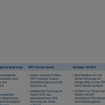
gkeits-Begrenzer
GPS Tracker-Gerät
Verfolger 4G GPS
hwindigkeits-
Kleine Versteck G-/Mbus
Mini Realtime 4G, der
ealzeiton-line-
GPS-Tracking-System-
Gerät-Fahrzeuge mit
m und
Direktübertragung schnitt
Google Map on-line-AP
uch
Maschine ab
keine Gebühr aufspürt
Intelligentes Fahrzeug im
4G Mini Car Tracker De
indigkeits-
Freien GPS, das
Hidden mit APP
die Begrenzung
diebstahlsichere PAS
Smartphone ISO-Andro
eschwindigkeit
Warnung des Gerät-
keine Monatsgebühr