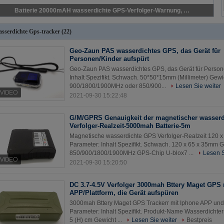
Batterie 20000mAH wasserdichte GPS-Verfolger-Warnung, Geo-Zaun GPS Spurhaltung
sserdichte Gps-tracker
(22)
Geo-Zaun PAS wasserdichtes GPS, das Gerät für
Personen/Kinder aufspürt
Geo-Zaun PAS wasserdichtes GPS, das Gerät für Persone
Inhalt Spezifikt. Schwach. 50*50*15mm (Millimeter) G
900/1800/1900MHz oder 850/900...
Lesen Sie weiter
2021-09-30 15:22:48
G/M/GPRS Genauigkeit der magnetischer wasser
Verfolger-Realzeit-5000mah Batterie-5m
Magnetische wasserdichte GPS Verfolger-Realzeit 120 
Parameter: Inhalt Spezifikt. Schwach. 120 x 65 x 35m
850/900/1800/1900MHz GPS-Chip U-blox7 ...
Lesen S
2021-09-30 15:20:50
DC 3.7-4.5V Verfolger 3000mah Bttery Maget GPS 
APP/Plattform, die Gerät aufspüren
3000mah Bttery Maget GPS Trackerr mit Iphone APP und P
Parameter: Inhalt Spezifikt. Produkt-Name Wasserdichter
5 (H) cm Gewicht ...
Lesen Sie weiter
Bestpreis