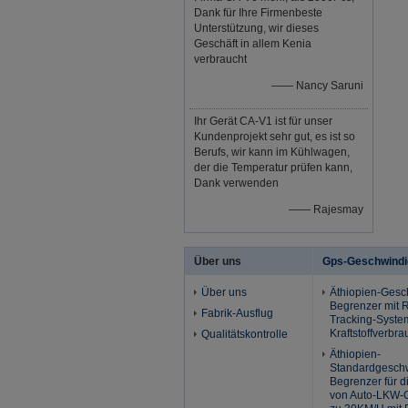
Dank für Ihre Firmenbeste
Unterstützung, wir dieses
Geschäft in allem Kenia
verbraucht
—— Nancy Saruni
Ihr Gerät CA-V1 ist für unser
Kundenprojekt sehr gut, es ist so
Berufs, wir kann im Kühlwagen,
der die Temperatur prüfen kann,
Dank verwenden
—— Rajesmay
Über uns
Gps-Geschwindi
Über uns
Äthiopien-Gesc
Begrenzer mit R
Fabrik-Ausflug
Tracking-Syste
Kraftstoffverbra
Qualitätskontrolle
Äthiopien-
Standardgeschw
Begrenzer für 
von Auto-LKW-G