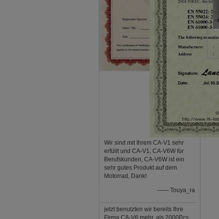
Wir sind mit Ihrem CA-V1 sehr
erfüllt und CA-V1, CA-V6W für
Berufskunden, CA-V6W ist ein
sehr gutes Produkt auf dem
Motorrad, Dank!
—— Touya_ra
jetzt benutzten wir bereits Ihre
Firma CA-V6 mehr, als 2000Pcs,