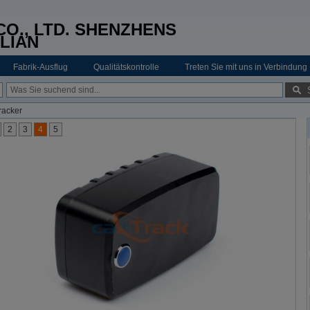
O., LTD. SHENZHENS
LIAN
Fabrik-Ausflug
Qualitätskontrolle
Treten Sie mit uns in Verbindung
racker
2
3
4
5