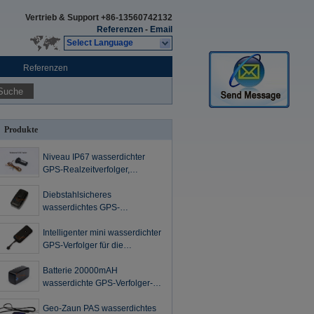
Vertrieb & Support
+86-13560742132
Referenzen
-
Email
Select Language
Referenzen
Suche
Produkte
Niveau IP67 wasserdichter
GPS-Realzeitverfolger,
tragbare
Spurhaltungsspannung GPSs
Diebstahlsicheres
gerät-DC80V
wasserdichtes GPS-
Verzeichnis für Fahrzeug-
Schock-Alarm CER
Intelligenter mini wasserdichter
GPS-Verfolger für die
Transportfahrzeug-
Realzeitspurhaltung
Batterie 20000mAH
wasserdichte GPS-Verfolger-
Warnung, Geo-Zaun GPS
Spurhaltung
Geo-Zaun PAS wasserdichtes