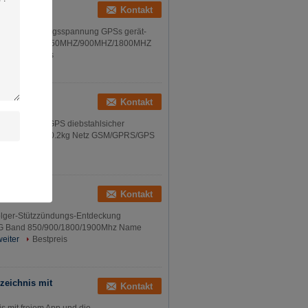
 tragbare
Kontakt
bare Spurhaltungsspannung GPSs gerät-
 GSM/GPRS Band 850MHZ/900MHZ/1800MHZ
er
Bestpreis
gbarer
Kontakt
Verfolger G/M GPS diebstahlsicher
0*20mm Gewicht 0.2kg Netz GSM/GPRS/GPS
Bestpreis
S-Verfolger-
Kontakt
olger-Stützzündungs-Entdeckung
S 2G Band 850/900/1800/1900Mhz Name
eiter
Bestpreis
zeichnis mit
Kontakt