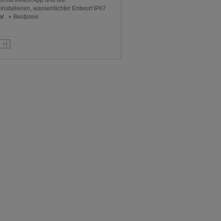
s mit freiem App und die
nstallieren, wasserdichter Entwurf IP67
er
Bestpreis
>|