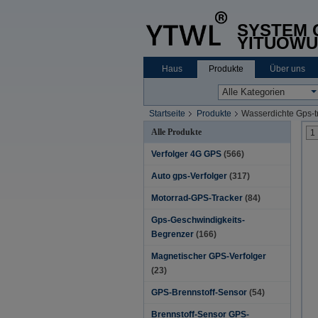
SYSTEM C
YITUOWU
Haus
Produkte
Über uns
Startseite
Produkte
Wasserdichte Gps-t
Alle Produkte
1
Verfolger 4G GPS
(566)
Auto gps-Verfolger
(317)
Motorrad-GPS-Tracker
(84)
Gps-Geschwindigkeits-
Begrenzer
(166)
Magnetischer GPS-Verfolger
(23)
GPS-Brennstoff-Sensor
(54)
Brennstoff-Sensor GPS-