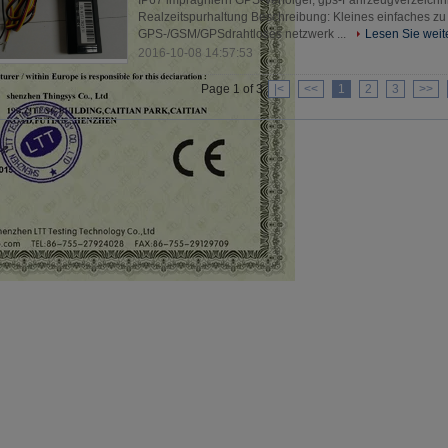
IP67 imprägniern GPS-Verfolger, gps-Fahrzeugverzeichni
Realzeitspurhaltung Beschreibung: Kleines einfaches zu i
GPS-/GSM/GPSdrahtloses netzwerk ...
Lesen Sie weit
2016-10-08 14:57:53
Page 1 of 3
|<
<<
1
2
3
>>