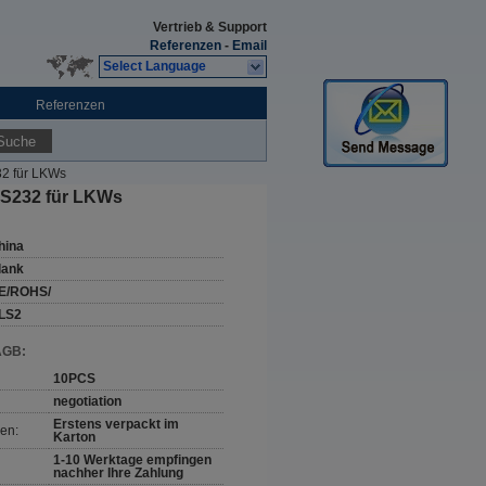
Vertrieb & Support
Referenzen
-
Email
Select Language
Referenzen
Suche
32 für LKWs
 RS232 für LKWs
hina
lank
E/ROHS/
LS2
AGB:
10PCS
negotiation
Erstens verpackt im
en:
Karton
1-10 Werktage empfingen
nachher Ihre Zahlung