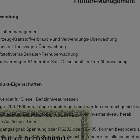
Flotten-Management
wendung
iflottenmanagement
rzeug-Kraftstoffverbrauch-und Verwendungs-Überwachung
nnstoff-Tankwagen-Überwachung
ftstoffvorrat-Behälter-Fernüberwachung
agevermögen-/Generator-Satz-Dieselbehälter-Fernüberwachung
dukt-Eigenschaften
wendet für Diesel, Benzinniveaumessen
ge: 200-1500mm, Länge konnten getrimmt werden und nachgeeicht wo
schiedenen Behältergrößen und setzt Kundeninventarniveau herab
e Auflösung: 1mm
gangssignal: Spannung oder RS232 oder RS485, können besonders an
tallation: Löcher SAE-Standards 5 flanschen, andere Installationsmeth