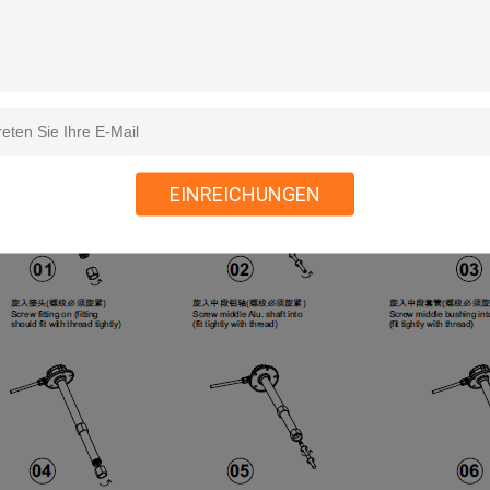
zebeständig
-40~150
rchmesser
Φ18mm
gangssignal
4~20mA, 0~5V, RS485, RS232, KANN 
annungsversorgung
DC7~42V
ertete Versorgung
0.1W
EINREICHUNGEN