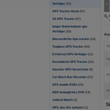
Verfolger
(31)
GPS Tracker-Gerät
(97)
3G GPS Tracker
(67)
langer Batteriedauer gps-
Verfolger
(35)
Aus
Wasserdichte Gps-tracker
(22)
Ei
Tragbare GPS-Tracker
(54)
E-Fahrrad GPS-Verfolger
(21)
he
Persönliche GPS Tracker
(23)
Haustier GPS-Verzeichnis
(8)
Ma
Car Black Box Recorder
(13)
GPS mobile DVRs
(43)
Ma
HDD bewegliches DVR
(19)
Judicial Watch
(3)
S
GPS, das Uhr aufspürt
(1)