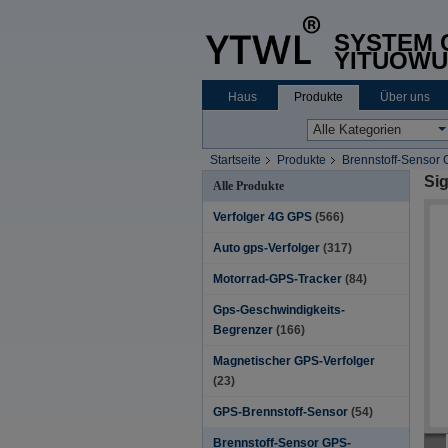
SYSTEM C
YITUOWU
Haus
Produkte
Über uns
Startseite
Produkte
Brennstoff-Sensor 
Si
Alle Produkte
Verfolger 4G GPS
(566)
Auto gps-Verfolger
(317)
Motorrad-GPS-Tracker
(84)
Gps-Geschwindigkeits-
Begrenzer
(166)
Magnetischer GPS-Verfolger
(23)
GPS-Brennstoff-Sensor
(54)
Brennstoff-Sensor GPS-