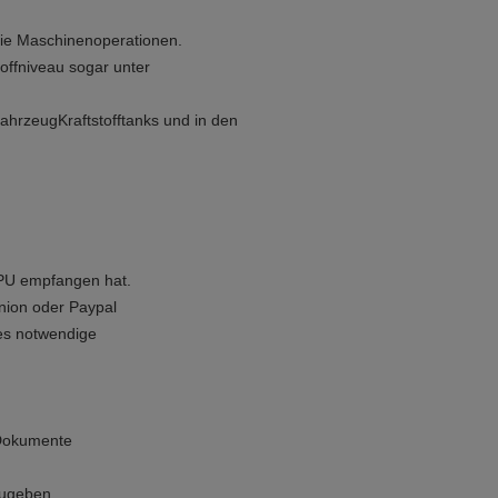
 die Maschinenoperationen.
offniveau sogar unter
ahrzeugKraftstofftanks und in den
PU empfangen hat.
nion oder Paypal
es notwendige
 Dokumente
zugeben