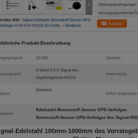
Zahlungsbedingungen:
Versorgungsmaterial-Fä
Großes Bild :
Signal Edelstahl-Brennstoff-Sensor GPS-
Kontakt
Verfolger-0.5V-4.5V RS232 für LKWs
Bestpreis
führliche Produkt-Beschreibung
ngangssignal:
10-32V
Garantie:
4-20mA 0-5 V, Signal des
raus gesetzt:
Anwendung:
Digitalergebniss RS232
Edelstahl
terial:
Örtlich festgelegte A
Edelstahl-Brennstoff-Sensor GPS-Verfolger
,
rkieren:
Brennstoff-Sensor GPS-Verfolger des Signal-RS
ignal-Edelstahl 100mm-1000mm des Vorratsgeb