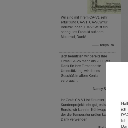
Wir sind mit Ihrem CA-V1 sehr
erfüllt und CA-V1, CA-V6W für
Berufskunden, CA-V6W ist ein
sehr gutes Produkt auf dem
Motorrad, Dank!
—— Touya_ra
jetzt benutzten wir bereits Ihre
Firma CA-V6 mehr, als 2000Pcs,
Dank für Ihre Firmenbeste
Unterstützung, wir dieses
Geschäft in allem Kenia
verbraucht
Par
—— Nancy Saruni
Prü
Ihr Gerät CA-V1 ist für unser
Kundenprojekt sehr gut, es ist so
Ent
Berufs, wir kann im Kühlwagen,
der die Temperatur prüfen kann,
Mes
Dank verwenden
Max
—— Rajesmay