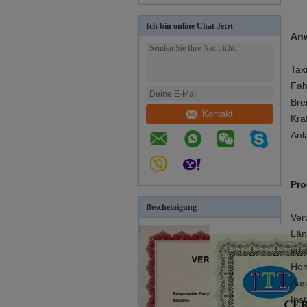
Ich bin online Chat Jetzt
An
Tax
Fah
Bre
Kontakt
Kra
Anl
Pro
Bescheinigung
Ver
Län
ver
Hoh
Aus
Ins