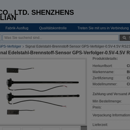
O., LTD. SHENZHENS
LIAN
Fabrik-Ausflug
Qualitätskontrolle
Treten Sie mit uns in Verbindung
GPS-Verfolger
Signal Edelstahl-Brennstoff-Sensor GPS-Verfolger-0.5V-4.5V RS2
gnal Edelstahl-Brennstoff-Sensor GPS-Verfolger-0.5V-4.5V
Produktdetails:
Herkunftsort:
C
Markenname:
B
Zertifizierung:
C
Modellnummer:
C
Zahlung und Versand 
Min Bestellmenge:
Preis:
Verpackung Information
Lieferzeit: