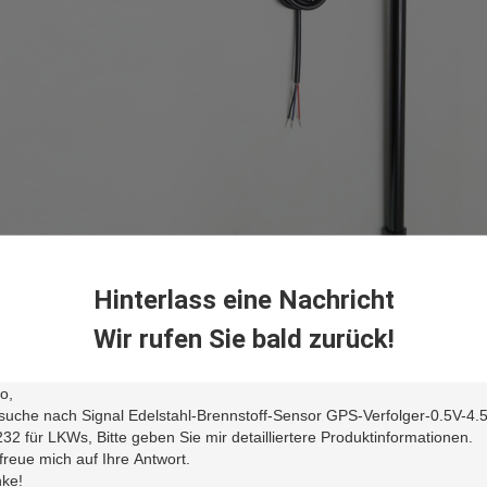
Hinterlass eine Nachricht
ameter
Wir rufen Sie bald zurück!
fungsbereich
100~1000mm
schließungsverhältnis
0,1%
sende Genauigkeit
0,1%
imaler Fehler des Maßes
1mm