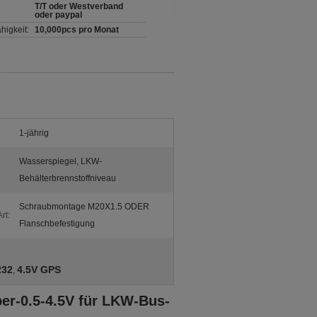
T/T oder Westverband
oder paypal
higkeit:
10,000pcs pro Monat
1-jährig
Wasserspiegel, LKW-
Behälterbrennstoffniveau
Schraubmontage M20X1.5 ODER
rt:
Flanschbefestigung
232
4.5V GPS
,
er-0.5-4.5V für LKW-Bus-