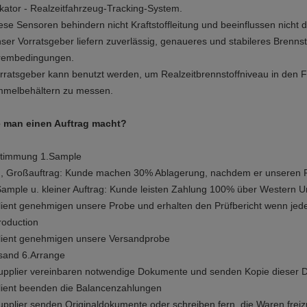
ikator - Realzeitfahrzeug-Tracking-System.
ese Sensoren behindern nicht Kraftstoffleitung und beeinflussen nicht
ser Vorratsgeber liefern zuverlässig, genaueres und stabileres Brennst
rembedingungen.
rratsgeber kann benutzt werden, um Realzeitbrennstoffniveau in den F
melbehältern zu messen.
 man einen Auftrag macht?
timmung 1.Sample
., Großauftrag: Kunde machen 30% Ablagerung, nachdem er unseren 
Sample u. kleiner Auftrag: Kunde leisten Zahlung 100% über Western U
lient genehmigen unsere Probe und erhalten den Prüfbericht wenn jed
roduction
lient genehmigen unsere Versandprobe
sand 6.Arrange
upplier vereinbaren notwendige Dokumente und senden Kopie dieser
lient beenden die Balancenzahlungen
upplier senden Originaldokumente oder schreiben fern, die Waren frei