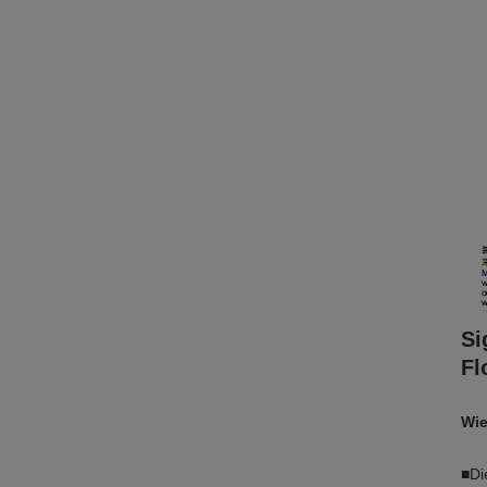
Si
Fl
Wie
■Di