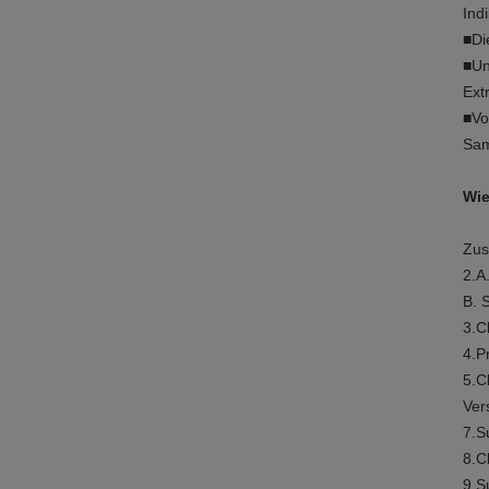
Ind
■Di
■Un
Ext
■Vo
Sam
Wie
Zus
2.A
B. 
3.C
4.P
5.C
Ver
7.S
8.C
9.S