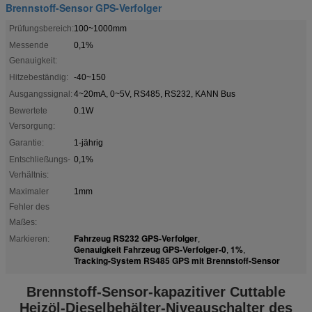
Brennstoff-Sensor GPS-Verfolger
Prüfungsbereich:
100~1000mm
Messende
0,1%
Genauigkeit:
Hitzebeständig:
-40~150
Ausgangssignal:
4~20mA, 0~5V, RS485, RS232, KANN Bus
Bewertete
0.1W
Versorgung:
Garantie:
1-jährig
Entschließungs-
0,1%
Verhältnis:
Maximaler
1mm
Fehler des
Maßes:
Fahrzeug RS232 GPS-Verfolger
Markieren:
,
Genauigkeit Fahrzeug GPS-Verfolger-0
1%
,
,
Tracking-System RS485 GPS mit Brennstoff-Sensor
Brennstoff-Sensor-kapazitiver Cuttable
Heizöl-Dieselbehälter-Niveauschalter des