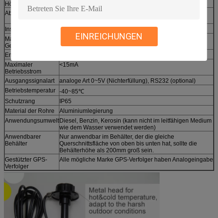
Höhe auch)
Abgeschnitten
Ja kann entsprechend Kraftstofftankhöhe abgeschnitten
werden
Installationsweise
Benötigen Sie Bohrgerät ein Loch auf Kraftstofftank
EINREICHUNGEN
Maß-Ergebnis-
97~98%
Genauigkeit
Entschließung
≤1mm
Maximaler
<15mA
Betriebsstrom
Ausgangssignalart
analoge Art 0~5V (Nichterfüllung), RS232 (optional)
Betriebstemperatur
-40~85℃
Schutzrang
IP65
Material der Rohre
Aluminiumlegierung
Anwendungsumwelt
Diesel, Benzin, Kerosin (kann nicht im leitfähigen Medium
wie dem Wasser verwendet werden)
Anwendbarer
Nur anwendbar im Behälter, der die gleiche
Behälter
Querschnittsfläche von oben bis unten hat, sollte die
Behälterhöhe als 200mm groß sein.
Gestützter GPS-
Alle mögliche Marke GPS-Verfolger haben Analogeingabe
Verfolger