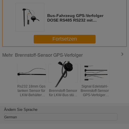
Bus-Fahrzeug GPS-Verfolger
DOSE RS485 RS232 mit
messender Genauigkeit des
Brennstoff-Sensor-0,1%
Fortsetzen
Brennstoff-Sensor GPS-Verfolger
Mehr
Rs232 18mm Gps
Kondensator-
Signal Edelstahl-
Sprachh
tanken Sensor für
Brennstoff-Sensor
Brennstoff-Sensor
Brennstoff
LKW-Behälter-
für LKW-Bus stützt
GPS-Verfolger-
GPS-Verf
Genauigkeits-
GPS-Verfolger-
0.5V-4.5V RS232
Ublox-Chi
Cuttable Flotten-
Produkt
für LKWs
700mAh B
Management
Ändern Sie Sprache
German