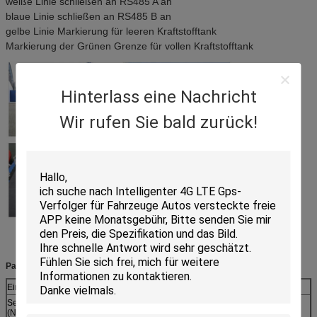
weiße Linie schließen an RS485 A an
blaue Linie schließen an RS485 B an
gelbe Linie Markierung für leeren Kraftstofftank
Markierung der Grünen Grenze für vollen Kraftstofftank
Hinterlass eine Nachricht
Wir rufen Sie bald zurück!
Parameter
Einzelteile
Beschreibungen
Sensor-Länge
200~700mm, jede mögliche Länge ist innerhalb dieses
(Namen-Sensor-
Bereiches verfügbar