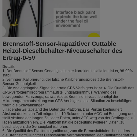
Brennstoff-Sensor-kapazitiver Cuttable
Heizöl-Dieselbehälter-Niveauschalter des
Ertrag-0-5V
Details
1. Der Brennstoff-Sensor Genauigkeit unter korrekter Installation, ist er, 98-99%
stabil
2. verringert Kalibrierung, der falsche Kalibrierungsprozeß die Brennstoff-
Sensor-Genauigkeit
3. Die Analogeingabe-Signalfehlerrate GPS-Verfolgers ist <> 4. Die Qualität des
GPS-Verfolgermikroprogrammaufstellungsalgorithmus. Während des
bewegenden Fahrzeugs, schwankt das Brennstoffniveau, benötigt die
Mikroprogrammaufstellung von GPS-Verfolger, diese Situation zu beschäftigen,
filtern die Schwankungen.
5. ladender Zeitabstand der Daten zur Plattform. Das Prinzip konfiguriert
Abstand der kurzen Zeit mögen bei 10 Sekunden unter ACC auf Bedingung und
stellt Abstand der langen Zeit oder Daten, unter ACC weg von der Bedingung zu
laden aufzuhören ein. Die Plattform hat die bedeutungsvolleren Daten, zu
beschäftigen, die Genauigkeit ist höher.
6. Die Qualität des Plattformalgorithmus, zum die Brennstoffdaten, besonders
die Brennstofffüllung/der Diebstahl/die Verbrauchsdaten, der Plattformbedarf zu