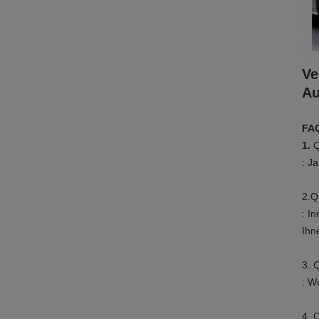
Ve
Au
FA
1.
Q
: J
2.Q
: I
Ihn
3. 
: W
4. 