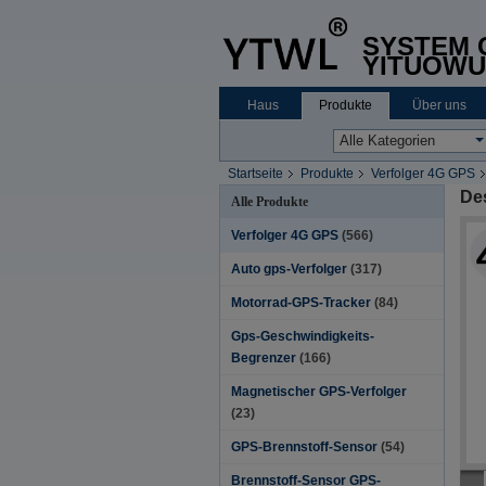
SYSTEM C
YITUOWU
Haus
Produkte
Über uns
Startseite
Produkte
Verfolger 4G GPS
De
Alle Produkte
Verfolger 4G GPS
(566)
Auto gps-Verfolger
(317)
Motorrad-GPS-Tracker
(84)
Gps-Geschwindigkeits-
Begrenzer
(166)
Magnetischer GPS-Verfolger
(23)
GPS-Brennstoff-Sensor
(54)
Brennstoff-Sensor GPS-