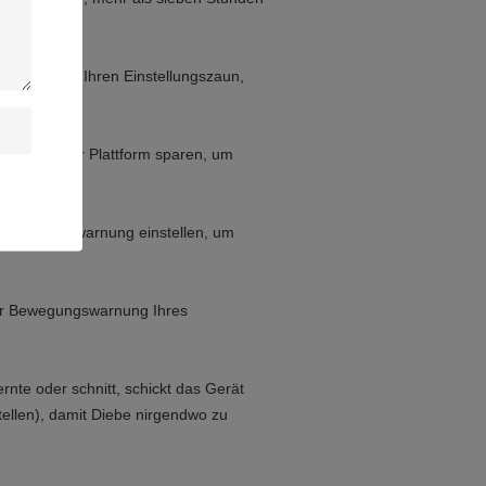
oder kommt Ihren Einstellungszaun,
 auf unserer Plattform sparen, um
eichtern.
rungsdauerwarnung einstellen, um
ür Bewegungswarnung Ihres
rnte oder schnitt, schickt das Gerät
tellen), damit Diebe nirgendwo zu