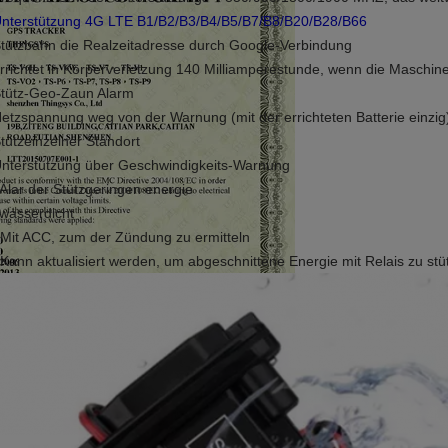
nterstützung 4G LTE B1/B2/B3/B4/B5/B7/B8/B20/B28/B66
Stützbahn die Realzeitadresse durch Google-Verbindung
errichtet in Körperverletzung 140 Milliamperestunde, wenn die Maschin
Stütz-Geo-Zaun Alarm
Netzspannung weg von der Warnung (mit der errichteten Batterie einzig
Stützeinzelner Standort
Unterstützung über Geschwindigkeits-Warnung
 Alar der Stützgeringen energie
 wasserdicht
 Mit ACC, zum der Zündung zu ermitteln
 Kann aktualisiert werden, um abgeschnittene Energie mit Relais zu stütz