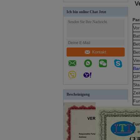
V
Ich bin online Chat Jetzt
Par
Vor
Bat
Bet
Kontakt
Bet
Vie
Ba
GPS
Sta
Zei
Bescheinigung
Fun
Fun
1. 
2. 