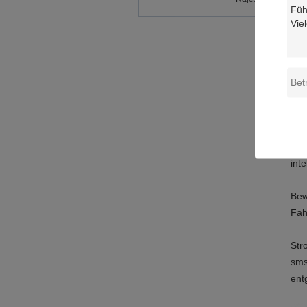
lan
Geo
der
Flu
Pla
Ers
int
Bew
Fah
Str
sms
ent