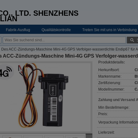
O., LTD. SHENZHENS
LIAN
Fabrik-Ausflug
Qualitätskontrolle
Treten Sie mit uns in Verbindung
Des ACC-Zündungs-Maschine Mini-4G GPS Verfolger-wasserdichte Endip67 für A
s ACC-Zündungs-Maschine Mini-4G GPS Verfolger-wasserdi
Produktdetails:
Herkunftsort:
C
Markenname:
B
Zertifizierung:
C
Modellnummer:
C
Zahlung und Versand 
Min Bestellmenge:
Preis:
Verpackung Information
Lieferzeit: