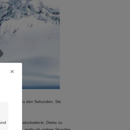
chips, genau zu den Sekunden. Sie
n.
rhochtemperaturbatterie, Diebe zu
h fortfahren, mehr als sieben Stunden