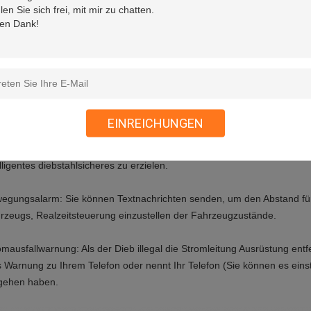
g zu arbeiten.
-Zaun: Er schickt Warnung zur Plattform, wenn das Fahrzeug über ist 
 für Fahrzeugdiebstahl und Flottenmanagement passend ist
gbahn-Wiedergabe: 180 Tage, die Daten für Ihre vhicle Aufzeichnungen
y-back, simultane Showgeschwindigkeit, Richtung und Verweilzeit zu erl
EINREICHUNGEN
chütterungswarnung: eingebauter Schwingungssensor, kann Erschütte
elligentes diebstahlsicheres zu erzielen.
egungsalarm: Sie können Textnachrichten senden, um den Abstand f
rzeugs, Realzeitsteuerung einzustellen der Fahrzeugzustände.
omausfallwarnung: Als der Dieb illegal die Stromleitung Ausrüstung entfe
 Warnung zu Ihrem Telefon oder nennt Ihr Telefon (Sie können es eins
gehen haben.