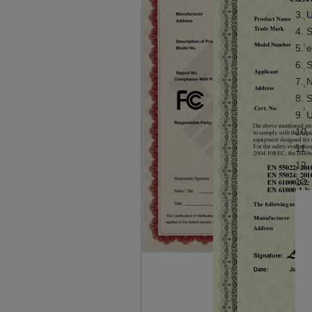
3.
U
4. 
5. 
6. 
7. 
8. 
9. 
10.
11.
12.
13.