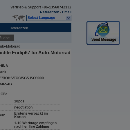
Vertrieb & Support
+86-13560742132
Referenzen
-
Email
Select Language
Referenzen
Suche
uto-Motorrad
chte Endip67 für Auto-Motorrad
HINA
lank
E/ROHS/FCC/SGS ISO9000
A02-4G
AGB:
10pcs
negotiation
Erstens verpackt im
en:
Karton
1-10 Werktage empfingen
nachher Ihre Zahlung