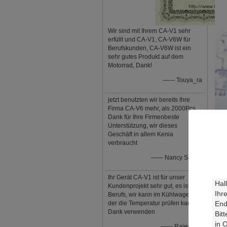
Wir sind mit Ihrem CA-V1 sehr
erfüllt und CA-V1, CA-V6W für
Berufskunden, CA-V6W ist ein
sehr gutes Produkt auf dem
Motorrad, Dank!
—— Touya_ra
jetzt benutzten wir bereits Ihre
Firma CA-V6 mehr, als 2000Pcs,
Dank für Ihre Firmenbeste
Unterstützung, wir dieses
Geschäft in allem Kenia
verbraucht
—— Nancy Saruni
Rea
Ihr Gerät CA-V1 ist für unser
Kundenprojekt sehr gut, es ist so
kön
Berufs, wir kann im Kühlwagen,
der die Temperatur prüfen kann,
Dank verwenden
Ein
ver
—— Rajesmay