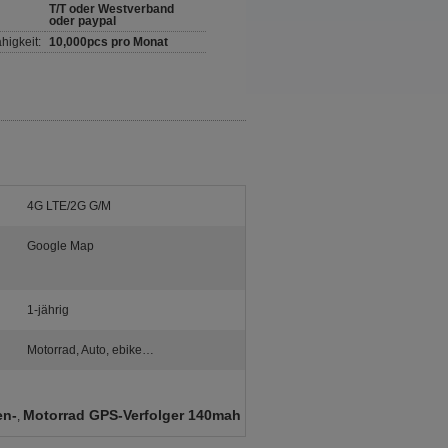
T/T oder Westverband
oder paypal
higkeit:
10,000pcs pro Monat
4G LTE/2G G/M
Google Map
1-jährig
Motorrad, Auto, ebike…
en-
Motorrad GPS-Verfolger 140mah
,