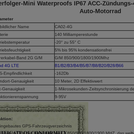
erfolger-Mini Waterproofs IP67 ACC-Zündungs
Auto-Motorrad
ameter
bildlicher Name
CA02-4G
terie
140 Milliamperestunde
riebstemperatur
-20° zu 55° C
riebsfeuchtigkeit
5% bis 95% kondensationsfrei
rerkabel-Band 2G G/M
G/M 850/900/1800/1900Mhz
nd 4G LTE
B1/B2/B3/B4/B5/B7/B8/B20/B28/B66
-Empfindlichkeit
-162Db
ndort-Genauigkeit
10 Meter, 2D Effektivwert
t-Genauigkeit
1-Mikrosekunden-Zeitsynchronisierung der
ktionierenspannung
9-95V
ktion:
eingebautes GPS-Fahrzeugverzeichnis
Frequenz G/M der Unterstützungs 4 850/900/1800/1900 MHZ, das weltw