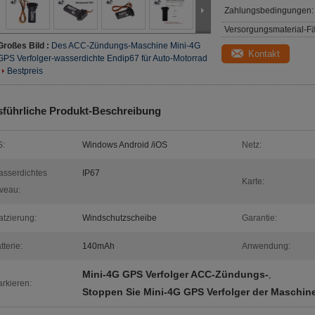
Zahlungsbedingungen:
Versorgungsmaterial-Fä
Großes Bild :
Des ACC-Zündungs-Maschine Mini-4G
Kontakt
GPS Verfolger-wasserdichte Endip67 für Auto-Motorrad
Bestpreis
führliche Produkt-Beschreibung
S:
Windows Android /iOS
Netz:
sserdichtes
IP67
Karte:
veau:
atzierung:
Windschutzscheibe
Garantie:
tterie:
140mAh
Anwendung:
Mini-4G GPS Verfolger ACC-Zündungs-
,
rkieren:
Stoppen Sie Mini-4G GPS Verfolger der Maschin