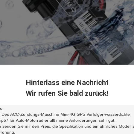
Hinterlass eine Nachricht
Wir rufen Sie bald zurück!
lzeitstandort: Genaue Positioniervorrichtung mit den Viererkabelkern
nen der Fernsteuerungsfahrzeugstatus nach dem Raub oder gestohle
gebaute Batterie: Eingebaute hochwertige flammenfeste Militär-polyme
hindern, das Netzanschlusskabel zu schneiden, der Anschluss kann noc