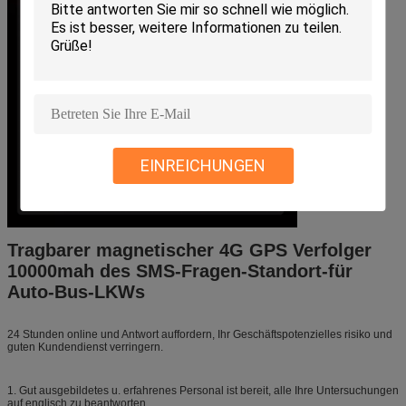
EINREICHUNGEN
Tragbarer magnetischer 4G GPS Verfolger
10000mah des SMS-Fragen-Standort-für
Auto-Bus-LKWs
24 Stunden online und Antwort auffordern, Ihr Geschäftspotenzielles risiko und
guten Kundendienst verringern.
1. Gut ausgebildetes u. erfahrenes Personal ist bereit, alle Ihre Untersuchungen
auf englisch zu beantworten.