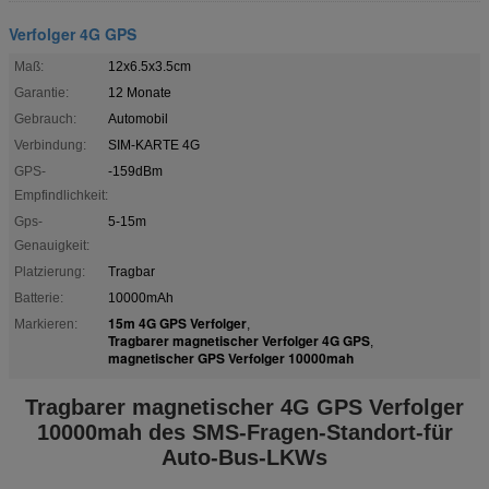
Verfolger 4G GPS
Maß:
12x6.5x3.5cm
Garantie:
12 Monate
Gebrauch:
Automobil
Verbindung:
SIM-KARTE 4G
GPS-
-159dBm
Empfindlichkeit:
Gps-
5-15m
Genauigkeit:
Platzierung:
Tragbar
Batterie:
10000mAh
15m 4G GPS Verfolger
Markieren:
,
Tragbarer magnetischer Verfolger 4G GPS
,
magnetischer GPS Verfolger 10000mah
Tragbarer magnetischer 4G GPS Verfolger
10000mah des SMS-Fragen-Standort-für
Auto-Bus-LKWs