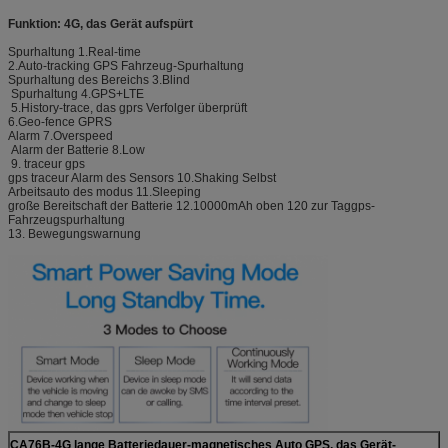
Funktion: 4G, das Gerät aufspürt
Spurhaltung 1.Real-time
2.Auto-tracking GPS Fahrzeug-Spurhaltung
Spurhaltung des Bereichs 3.Blind
Spurhaltung 4.GPS+LTE
5.History-trace, das gprs Verfolger überprüft
6.Geo-fence GPRS
Alarm 7.Overspeed
Alarm der Batterie 8.Low
9. traceur gps
gps traceur Alarm des Sensors 10.Shaking Selbst
Arbeitsauto des modus 11.Sleeping
große Bereitschaft der Batterie 12.10000mAh oben 120 zur Taggps-
Fahrzeugspurhaltung
13. Bewegungswarnung
CA76B-4G lange Batteriedauer-magnetisches Auto GPS, das Gerät-