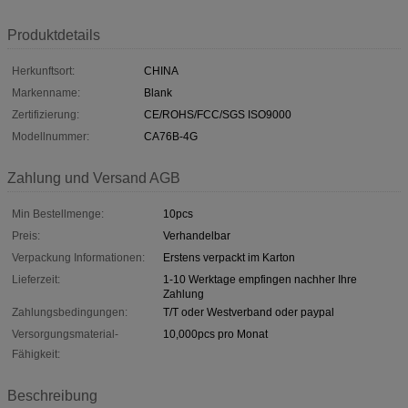
Produktdetails
Herkunftsort:
CHINA
Markenname:
Blank
Zertifizierung:
CE/ROHS/FCC/SGS ISO9000
Modellnummer:
CA76B-4G
Zahlung und Versand AGB
Min Bestellmenge:
10pcs
Preis:
Verhandelbar
Verpackung Informationen:
Erstens verpackt im Karton
Lieferzeit:
1-10 Werktage empfingen nachher Ihre
Zahlung
Zahlungsbedingungen:
T/T oder Westverband oder paypal
Versorgungsmaterial-
10,000pcs pro Monat
Fähigkeit:
Beschreibung