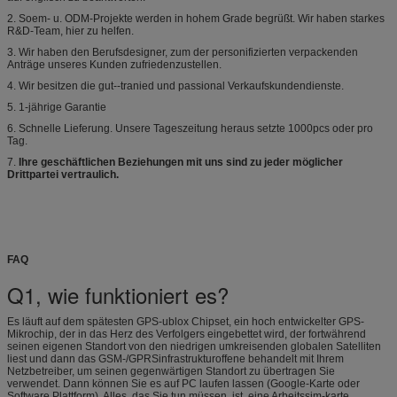
2. Soem- u. ODM-Projekte werden in hohem Grade begrüßt. Wir haben starkes
R&D-Team, hier zu helfen.
3. Wir haben den Berufsdesigner, zum der personifizierten verpackenden
Anträge unseres Kunden zufriedenzustellen.
4. Wir besitzen die gut--tranied und passional Verkaufskundendienste.
5. 1-jährige Garantie
6. Schnelle Lieferung. Unsere Tageszeitung heraus setzte 1000pcs oder pro
Tag.
7.
Ihre geschäftlichen Beziehungen mit uns sind zu jeder möglicher
Drittpartei vertraulich.
FAQ
Q1, wie funktioniert es?
Es läuft auf dem spätesten GPS-ublox Chipset, ein hoch entwickelter GPS-
Mikrochip, der in das Herz des Verfolgers eingebettet wird, der fortwährend
seinen eigenen Standort von den niedrigen umkreisenden globalen Satelliten
liest und dann das GSM-/GPRSinfrastrukturoffene behandelt mit Ihrem
Netzbetreiber, um seinen gegenwärtigen Standort zu übertragen Sie
verwendet. Dann können Sie es auf PC laufen lassen (Google-Karte oder
Software Plattform). Alles, das Sie tun müssen, ist, eine Arbeitssim-karte