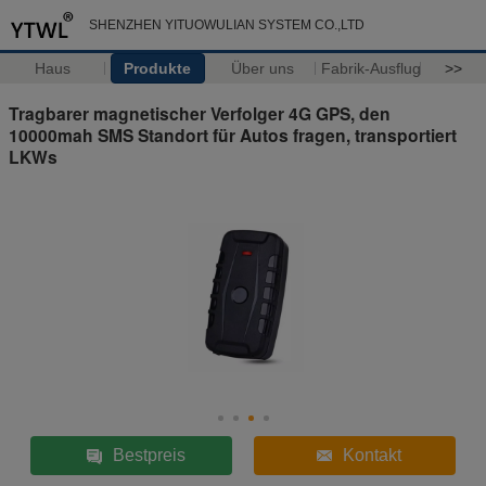
SHENZHEN YITUOWULIAN SYSTEM CO.,LTD
Haus
Produkte
Über uns
Fabrik-Ausflug
>>
Tragbarer magnetischer Verfolger 4G GPS, den
10000mah SMS Standort für Autos fragen, transportiert
LKWs
Bestpreis
Kontakt