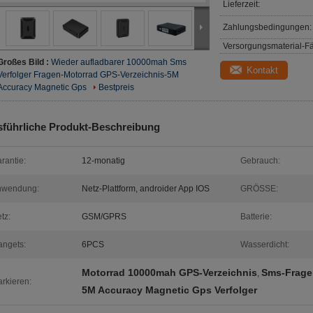
Lieferzeit:
Zahlungsbedingungen:
Versorgungsmaterial-Fä
Großes Bild :
Wieder aufladbarer 10000mah Sms
Kontakt
Verfolger Fragen-Motorrad GPS-Verzeichnis-5M
Accuracy Magnetic Gps
Bestpreis
führliche Produkt-Beschreibung
rantie:
12-monatig
Gebrauch:
nwendung:
Netz-Plattform, androider App IOS
GRÖSSE:
tz:
GSM/GPRS
Batterie:
ngets:
6PCS
Wasserdicht:
Motorrad 10000mah GPS-Verzeichnis
Sms-Frage
,
rkieren:
5M Accuracy Magnetic Gps Verfolger