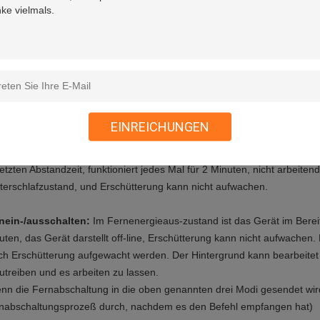
maler Modus:
der Nichterfüllungsarbeitszustand ist 30 Sekunden, zum
llstand einmal zu übertragen, das Bereitschaftsgerät überträgt einen H
halten angeschlossen, und das vibrierende Gerät kann für den Arbeits
omsparmodus: der Nichterfüllungsarbeitszustand überträgt die Position
 Winterschlafzustand nachdem er für 2 Minuten, das Winterschlafzustan
ht Daten im Winterschlafzustand, Trennungen vom Server, um Energie z
 Erschütterungsgerät kann zum Arbeitszustand aufgewacht werden.
EINREICHUNGEN
elligenter Modus:
stellen Sie den Datenantriebskraftabstand ein, funk
etzten Abstandzeit, funktioniert jedes Mal für 2 Minuten, nicht arbeitend
terschlafzustand, und Erschütterung kann nicht aufwachen.
nein-/ausschalten:
Im Fernenergieaus-zustand ist das Gerät im Bereit
uten, das Gerät darstellt off-line, Erschütterung kann nicht aufwachen. 
ch Erschütterung aufgewacht werden. Der Hintergrund kann bearbeitet
utreiben und es arbeiten zu lassen.
nn die Fernabschaltung in die oben genannten drei Modi gesendet wird
nabschaltungsprozeß durch, nachdem es den Befehl empfangen hat)