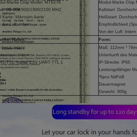
dul-Marke Chip Model: MT6276
Modul-Marke Chip 
nd: 3G 850/900/1900/2100 MHZ
Kaltstart: Durchschn
-Karte: Mikrosim-karte
Heißstart: Durchsch
 der Luft: Intern
Empfindlichkeit (S
Von der Luft: Intern
erner Hafen:
Form:
-Input: Intern
Maß: 112mm * 78
htsensor: Intern
Unterkunft des Mate
RT-TTL: Kanal 3.3V UART-TTL 1
IP-Strecke: IP65
Leistungsfähiger 
*6pcs NdFeB
Dauermagnet
Gewicht: 300g