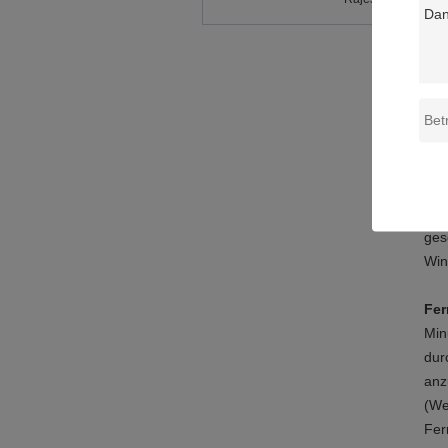
Nor
Sti
zu 
Str
den
nic
das
Int
ges
Win
Fer
Min
dur
anz
(We
Fer