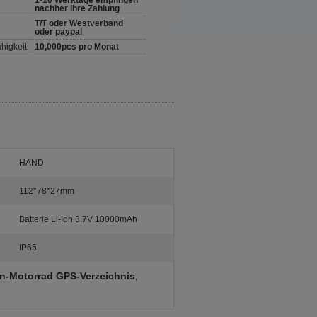
1-10 Werktage empfingen
nachher Ihre Zahlung
T/T oder Westverband
oder paypal
higkeit:
10,000pcs pro Monat
HAND
112*78*27mm
Batterie Li-Ion 3.7V 10000mAh
IP65
n-Motorrad GPS-Verzeichnis
,