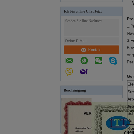
Ich bin online Chat Jetzt
Pro
1.P
Nav
3.F
Bew
Kontakt
ong
Per
Ger
Ele
Bescheinigung
Str
Arb
Arb
Sch
Bat
Ko