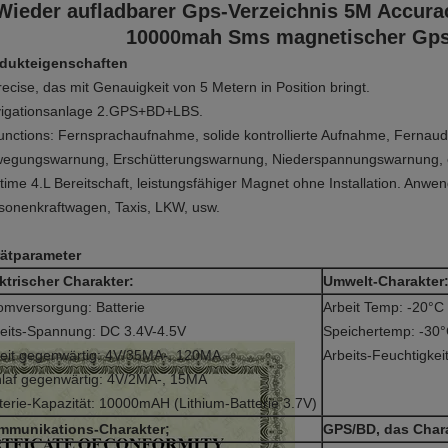
Wieder aufladbarer Gps-Verzeichnis 5M Accura
10000mah Sms magnetischer Gps-
dukteigenschaften
recise, das mit Genauigkeit von 5 Metern in Position bringt.
igationsanlage 2.GPS+BD+LBS.
unctions: Fernsprachaufnahme, solide kontrollierte Aufnahme, Ferna
egungswarnung, Erschütterungswarnung, Niederspannungswarnung, etc
time 4.L Bereitschaft, leistungsfähiger Magnet ohne Installation. Anw
sonenkraftwagen, Taxis, LKW, usw.
ätparameter
ktrischer Charakter:
Umwelt-Charakter
omversorgung: Batterie
Arbeit Temp: -20°C
eits-Spannung: DC 3.4V-4.5V
Speichertemp: -30°
eit gegenwärtig: 4V/35MA-, 120MA
Arbeits-Feuchtigkei
laf gegenwärtig: 4V/2MA-, 15MA
terie-Kapazität: 10000mAH (Lithium-Batterie 3.7V)
mmunikations-Charakter;
GPS/BD, das Charak