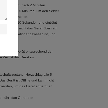
 der Position, nach 2 Minuten
erzschlag alle 5 Minuten, um den Server
zustand aufwachen.
 einmal alle 30 Sekunden und einträgt
dsgerät tut nicht das Gerät überträgt
u sparen stationär gewesen ist, und
tioniert das Gerät entsprechend der
e Zeit ist das Gerät im
schaftszustand, Herzschlag alle 5
Das Gerät ist Offline und kann nicht
 werden, um das Gerät entfernt an
, führt das Gerät den