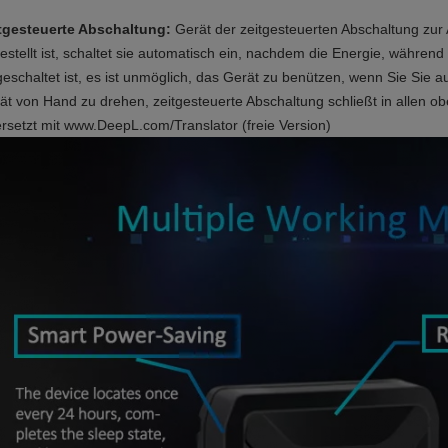
tgesteuerte Abschaltung:
Gerät der zeitgesteuerten Abschaltung zur
estellt ist, schaltet sie automatisch ein, nachdem die Energie, währe
geschaltet ist, es ist unmöglich, das Gerät zu benützen, wenn Sie Sie
ät von Hand zu drehen, zeitgesteuerte Abschaltung schließt in allen 
rsetzt mit www.DeepL.com/Translator (freie Version)