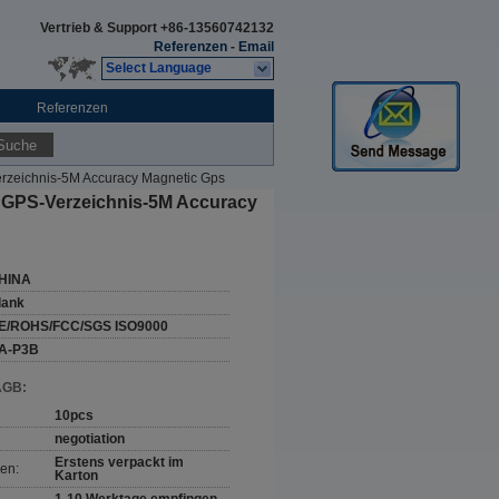
Vertrieb & Support
+86-13560742132
Referenzen
-
Email
Select Language
Referenzen
Suche
rzeichnis-5M Accuracy Magnetic Gps
 GPS-Verzeichnis-5M Accuracy
HINA
lank
E/ROHS/FCC/SGS ISO9000
A-P3B
AGB:
10pcs
negotiation
Erstens verpackt im
en:
Karton