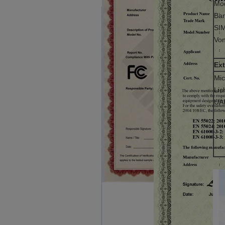
Mo
Ba
SIM
Von
Ext
Mic
Lic
UA