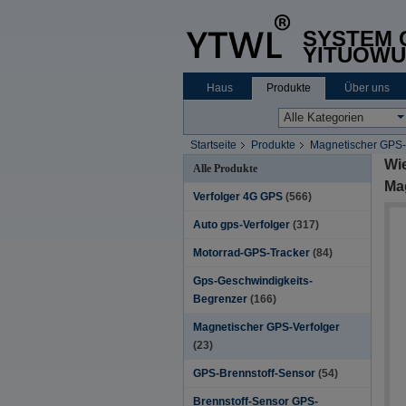
SYSTEM C
YITUOWU
Haus
Produkte
Über uns
Startseite
Produkte
Magnetischer GPS-
Wi
Alle Produkte
Ma
Verfolger 4G GPS
(566)
Auto gps-Verfolger
(317)
Motorrad-GPS-Tracker
(84)
Gps-Geschwindigkeits-
Begrenzer
(166)
Magnetischer GPS-Verfolger
(23)
GPS-Brennstoff-Sensor
(54)
Brennstoff-Sensor GPS-