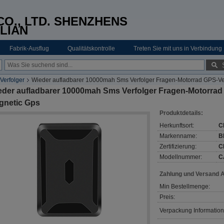
O., LTD. SHENZHENS
LIAN
Fabrik-Ausflug
Qualitätskontrolle
Treten Sie mit uns in Verbindung
Verfolger
Wieder aufladbarer 10000mah Sms Verfolger Fragen-Motorrad GPS-Ve
eder aufladbarer 10000mah Sms Verfolger Fragen-Motorrad
gnetic Gps
Produktdetails:
Herkunftsort:
C
Markenname:
B
Zertifizierung:
C
Modellnummer:
C
Zahlung und Versand 
Min Bestellmenge:
Preis:
Verpackung Information