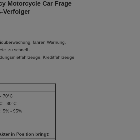
cy Motorcycle Car Frage
Verfolger
udioüberwachung, fahren Warnung,
. zu schnell -.
endungsmietfahrzeuge, Kreditfahrzeuge,
:
 - 70°C
C - 80°C
t: 5% - 95%
ter in Position bringt: