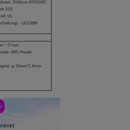
Model: ZKMicro AT6558D
itt 32S
nitt 1S
purhaltung): -162DBM
mm * 27mm
rials: ABS Plastik
Magnet: φ 18mm*2.8mm