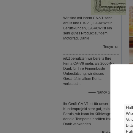
Wir sind mit Ihrem CA-V1 sehr
erfüllt und CA-V1, CA-V6W für
Berufskunden, CA-V6W ist ein
sehr gutes Produkt auf dem
Motorrad, Dank!
—— Touya_ra
jetzt benutzten wir bereits Ihre
Firma CA-V6 mehr, als 2000Pcs,
Dank für Ihre Firmenbeste
Unterstützung, wir dieses
Geschäft in allem Kenia
verbraucht
—— Nancy Saruni
Ihr Gerät CA-V1 ist für unser
Kundenprojekt sehr gut, es ist so
Berufs, wir kann im Kühlwagen,
der die Temperatur prüfen kann,
Dank verwenden
—— Rajesmay