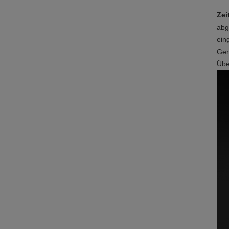
Zei
abg
ein
Ger
Übe