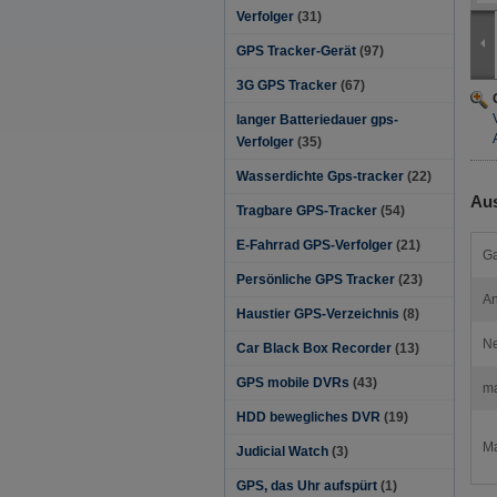
Verfolger
(31)
GPS Tracker-Gerät
(97)
3G GPS Tracker
(67)
langer Batteriedauer gps-
Verfolger
(35)
Wasserdichte Gps-tracker
(22)
Aus
Tragbare GPS-Tracker
(54)
E-Fahrrad GPS-Verfolger
(21)
Ga
Persönliche GPS Tracker
(23)
A
Haustier GPS-Verzeichnis
(8)
Ne
Car Black Box Recorder
(13)
GPS mobile DVRs
(43)
ma
HDD bewegliches DVR
(19)
Ma
Judicial Watch
(3)
GPS, das Uhr aufspürt
(1)