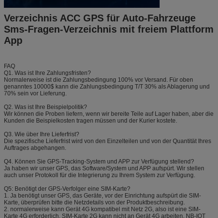
Verzeichnis ACC GPS für Auto-Fahrzeuge
Sms-Fragen-Verzeichnis mit freiem Plattform
App
FAQ
Q1. Was ist Ihre Zahlungsfristen?
Normalerweise ist die Zahlungsbedingung 100% vor Versand. Für oben
genanntes 10000$ kann die Zahlungsbedingung T/T 30% als Ablagerung und
70% sein vor Lieferung.
Q2. Was ist Ihre Beispielpolitik?
Wir können die Proben liefern, wenn wir bereite Teile auf Lager haben, aber die
Kunden die Beispielkosten tragen müssen und der Kurier kostete.
Q3. Wie über Ihre Lieferfrist?
Die spezifische Lieferfrist wird von den Einzelteilen und von der Quantität Ihres
Auftrages abgehangen.
Q4. Können Sie GPS-Tracking-System und APP zur Verfügung stellend?
Ja haben wir unser GPS, das Software/System und APP aufspürt. Wir stellen
auch unser Protokoll für die Integrierung zu Ihrem System zur Verfügung.
Q5: Benötigt der GPS-Verfolger eine SIM-Karte?
1. Ja benötigt unser GPS, das Geräte, vor der Einrichtung aufspürt die SIM-
Karte, überprüfen bitte die Netzdetails von der Produktbeschreibung.
2. normalerweise kann Gerät 4G kompatibel mit Netz 2G, also ist eine SIM-
Karte 4G erforderlich. SIM-Karte 2G kann nicht an Gerät 4G arbeiten. NB-IOT