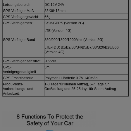
Leistungsbereich:
DC 12V-24V
GPS-Verfolger Maß:
83*38*18mm
GPS-Verfolgergewicht:
65g
GPS-Verfolgernetz:
GSM/GPRS (Version 2G)
LTE (Version 4G)
GPS-Verfolger Band:
850/900/1800/1900Mhz (Version 2G)
LTE-FDD: B1/B2/B3/B4/B5/B7/B8/B20/B28/B66
(Version 4G)
GPS-Verfolger sensitivit:
-165dB
GPS-
5m
Verfolgergenauigkeit:
GPS-Ersatzbatterie
Polymer-Li-Batterie 3.7V 140mAh
Produktions-
1-3 Tage für kleinen Auftrag, 5-7 Tage für
Vorbereitungs- und
Großauftrag und 25-25days für Soem-Auftrag
Anlaufzeit: