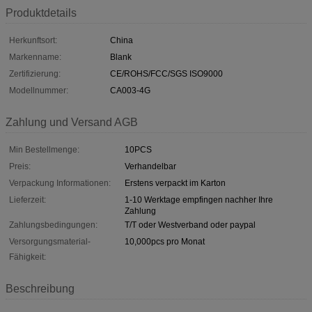
Produktdetails
Herkunftsort:
China
Markenname:
Blank
Zertifizierung:
CE/ROHS/FCC/SGS ISO9000
Modellnummer:
CA003-4G
Zahlung und Versand AGB
Min Bestellmenge:
10PCS
Preis:
Verhandelbar
Verpackung Informationen:
Erstens verpackt im Karton
Lieferzeit:
1-10 Werktage empfingen nachher Ihre
Zahlung
Zahlungsbedingungen:
T/T oder Westverband oder paypal
Versorgungsmaterial-
10,000pcs pro Monat
Fähigkeit:
Beschreibung