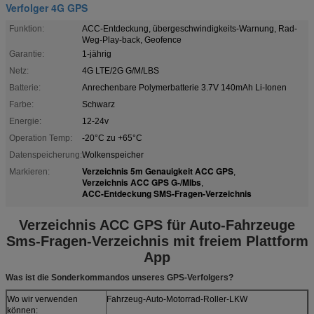
Verfolger 4G GPS
Funktion:
ACC-Entdeckung, übergeschwindigkeits-Warnung, Rad-
Weg-Play-back, Geofence
Garantie:
1-jährig
Netz:
4G LTE/2G G/M/LBS
Batterie:
Anrechenbare Polymerbatterie 3.7V 140mAh Li-Ionen
Farbe:
Schwarz
Energie:
12-24v
Operation Temp:
-20°C zu +65°C
Datenspeicherung:
Wolkenspeicher
Verzeichnis 5m Genauigkeit ACC GPS
Markieren:
,
Verzeichnis ACC GPS G-/Mlbs
,
ACC-Entdeckung SMS-Fragen-Verzeichnis
Verzeichnis ACC GPS für Auto-Fahrzeuge
Sms-Fragen-Verzeichnis mit freiem Plattform
App
Was ist die Sonderkommandos unseres GPS-Verfolgers?
Wo wir verwenden
Fahrzeug-Auto-Motorrad-Roller-LKW
können: