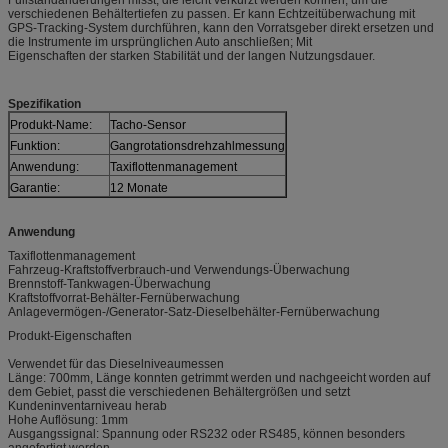
verschiedenen Behältertiefen zu passen. Er kann Echtzeitüberwachung mit
GPS-Tracking-System durchführen, kann den Vorratsgeber direkt ersetzen und
die Instrumente im ursprünglichen Auto anschließen; Mit
Eigenschaften der starken Stabilität und der langen Nutzungsdauer.
Spezifikation
Produkt-Name:
Tacho-Sensor
Funktion:
Gangrotationsdrehzahlmessung
Anwendung:
Taxiflottenmanagement
Garantie:
12 Monate
Anwendung
Taxiflottenmanagement
Fahrzeug-Kraftstoffverbrauch-und Verwendungs-Überwachung
Brennstoff-Tankwagen-Überwachung
Kraftstoffvorrat-Behälter-Fernüberwachung
Anlagevermögen-/Generator-Satz-Dieselbehälter-Fernüberwachung
Produkt-Eigenschaften
Verwendet für das Dieselniveaumessen
Länge: 700mm, Länge konnten getrimmt werden und nachgeeicht worden auf
dem Gebiet, passt die verschiedenen Behältergrößen und setzt
Kundeninventarniveau herab
Hohe Auflösung: 1mm
Ausgangssignal: Spannung oder RS232 oder RS485, können besonders
angefertigt werden