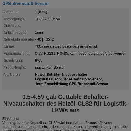
GPS-Brennstoff-Sensor
Garantie:
1-jährig
Versorgungs-
10-32V oder 5V
Spannung:
Entschließung:
1mm
Betriebstemperatur:
- 40 | +85°C
Länge:
700mm/can wird besonders angefertigt
Ausgangssignal:
0-5V, RS232, RS485, kann besonders angefertigt werden
Schutzrang:
IP65
Produktname:
gps tanken Sensor
Heizöl-Behälter-Niveauschalter
Markieren:
,
Logistik tauscht GPS-Brennstoff-Sensor
,
1mm Entschließung GPS-Brennstoff-Sensor
0.5-4.5V gab Cuttable Behälter-
Niveauschalter des Heizöl-CLS2 für Logistik-
LKWs aus
Einleitung
Vorratsgeber der Kapazitanz CLS2 wird benutzt, um Brennstoffniveau
ununterbrochen zu ermitteln, indem man die Kapazitanzveränderungen als die
Füllstandänderungen misst, die leicht verkürzt werden können, um die