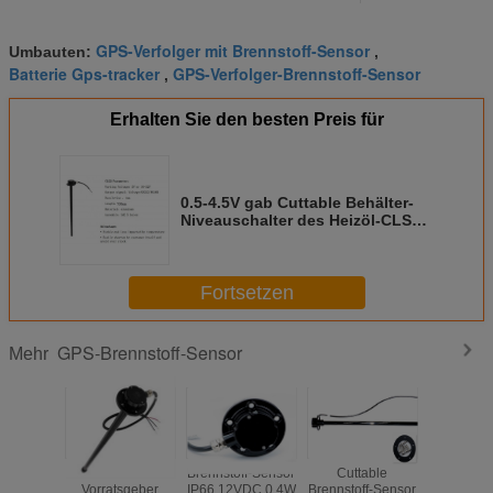
GPS-Verfolger mit Brennstoff-Sensor
Umbauten:
,
Batterie Gps-tracker
GPS-Verfolger-Brennstoff-Sensor
,
Erhalten Sie den besten Preis für
0.5-4.5V gab Cuttable Behälter-
Niveauschalter des Heizöl-CLS2
für Logistik-LKWs aus
Fortsetzen
GPS-Brennstoff-Sensor
Mehr
Flexibler
Brennstoff-Sensor
Cuttable
Versenk
Vorratsgeber
IP66 12VDC 0.4W
Brennstoff-Sensor
Dieselbeh