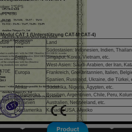
folger 1*GPS
el 1*USB
anual
 Modul CAT 1 (Unterstützung CAT-M CAT-4)
dule
Region
Land
Südostasien: Indonesien, Indien, Thailan
Asien
Singapur, Korea, Vietnam, etc.
West-Asien: Saudi-Arabien, der Iran, Kat
670E
Europa
Frankreich, Großbritannien, Italien, Belg
Spanien, Russland, Ukraine, die Türkei, e
Afrika
Südafrika, Nigeria, Ägypten, etc.
Südamerika
Brasilien, Argentinien, Chile, Peru, Kolum
670SA
Ozeanien
Australien, Neuseeland, etc.
Nordamerika
Kanada, USA, Mexiko