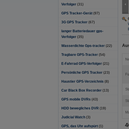
Verfolger
(31)
GPS Tracker-Gerät
(97)
3G GPS Tracker
(67)
langer Batteriedauer gps-
Verfolger
(35)
Aus
Wasserdichte Gps-tracker
(22)
Tragbare GPS-Tracker
(54)
Ne
E-Fahrrad GPS-Verfolger
(21)
Persönliche GPS Tracker
(23)
Fu
Haustier GPS-Verzeichnis
(8)
St
Car Black Box Recorder
(13)
GPS mobile DVRs
(43)
St
HDD bewegliches DVR
(19)
Ma
Judicial Watch
(3)
4
GPS, das Uhr aufspürt
(1)