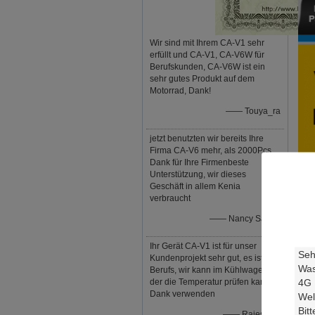
Wir sind mit Ihrem CA-V1 sehr
erfüllt und CA-V1, CA-V6W für
Berufskunden, CA-V6W ist ein
sehr gutes Produkt auf dem
Motorrad, Dank!
—— Touya_ra
jetzt benutzten wir bereits Ihre
Firma CA-V6 mehr, als 2000Pcs,
Dank für Ihre Firmenbeste
Unterstützung, wir dieses
Geschäft in allem Kenia
verbraucht
—— Nancy Saruni
Ihr Gerät CA-V1 ist für unser
Kundenprojekt sehr gut, es ist so
Berufs, wir kann im Kühlwagen,
der die Temperatur prüfen kann,
Dank verwenden
—— Rajesmay