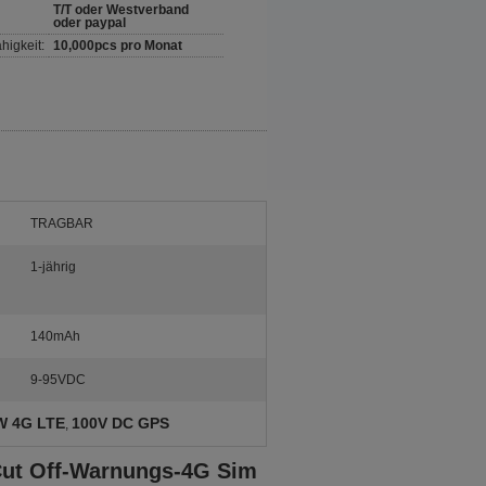
T/T oder Westverband
oder paypal
higkeit:
10,000pcs pro Monat
TRAGBAR
1-jährig
140mAh
9-95VDC
W 4G LTE
100V DC GPS
,
 Cut Off-Warnungs-4G Sim