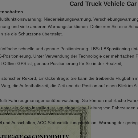
Card Truck Vehicle Car
enschaften
ultifunktionswarnung: Niederleistungswarnung, Verschiebungswarnun
nung und viele anderen Warnungsfunktionen. Definieren Sie eine Sch
n sie die Schutzzone übersteigt.
Fünffache schnelle und genaue Positionierung: LBS+LBSpositioning+Intel
-Positionierung. Unter Verwendung der Technologie der mehrfachen Po
ht Offline-GPS ist, genaue Positionierung für Sie in der Realzeit,
Historischer Rekord, Einklickenfrage: Sie kann die treibende Flugbahn
 Weg, die Aufenthaltszeit, die Zeit und die Position auf einen Blick im 
Multi-Fahrzeugmanagementüberwachung: Sie können mehrfache Fahrz
 unter ein Konto installiert ist, um einheitliche Leitung von Fahrzeugen 
Öl und Ausschalten, ACC-Statusmitteilungsfunktion, Warnung der gerin
et eingeschlossen: