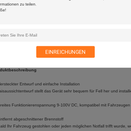
EINREICHUNGEN
duktbeschreibung
Versteckter Entwurf und einfache Installation
aisaussichtentwurf stellt das Gerät sehr bequem für Fell her und installi
Breites Funktionierenspannung 9-100V DC, kompatibel mit Fahrzeugen
Entfernt abgeschnittener Brennstoff
ald Ihr Fahrzeug gestohlen oder jeden möglichen Notfall trifft wurde,