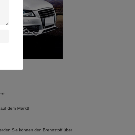
ert
 auf dem Markt!
 werden Sie können den Brennstoff über