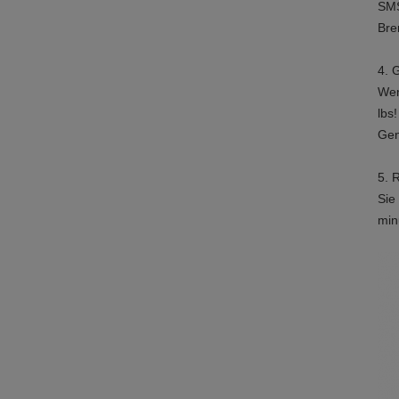
SMS
Bre
4. 
Wen
lbs
Gen
5. 
Sie
min