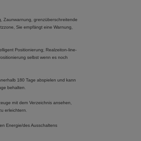
g, Zaunwarnung, grenzüberschreitende
utzzone, Sie empfängt eine Warnung,
ligent Positionierung; Realzeiton-line-
sitionierung selbst wenn es noch
 innerhalb 180 Tage abspielen und kann
Auge behalten.
euge mit dem Verzeichnis ansehen,
zu erleichtern.
gen Energie/des Ausschaltens