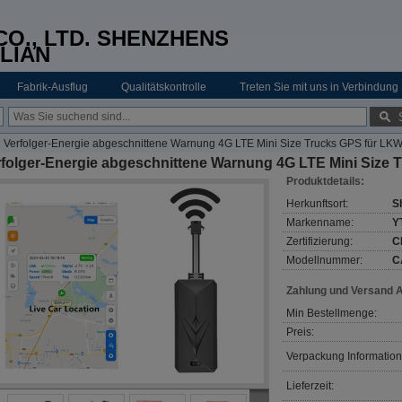
O., LTD. SHENZHENS
LIAN
Fabrik-Ausflug
Qualitätskontrolle
Treten Sie mit uns in Verbindung
Verfolger-Energie abgeschnittene Warnung 4G LTE Mini Size Trucks GPS für LK
rfolger-Energie abgeschnittene Warnung 4G LTE Mini Size 
Produktdetails:
Herkunftsort:
S
Markenname:
Y
Zertifizierung:
C
Modellnummer:
C
Zahlung und Versand 
Min Bestellmenge:
Preis:
Verpackung Information
Lieferzeit: