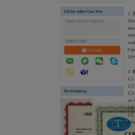
Ich bin online Chat Jetzt
1.
Die
bas
Not
und
Fah
Kontakt
GPS
2.
E
2,1
2,2
Bescheinigung
2,3
im 
2,4
2,5
Man