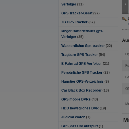
Verfolger
(31)
GPS Tracker-Gerät
(97)
3G GPS Tracker
(67)
langer Batteriedauer gps-
Verfolger
(35)
Aus
Wasserdichte Gps-tracker
(22)
Op
Tragbare GPS-Tracker
(54)
E-Fahrrad GPS-Verfolger
(21)
Fu
Persönliche GPS Tracker
(23)
Ga
Haustier GPS-Verzeichnis
(8)
GP
Car Black Box Recorder
(13)
GPS mobile DVRs
(43)
Ma
HDD bewegliches DVR
(19)
Judicial Watch
(3)
Mi
GPS, das Uhr aufspürt
(1)