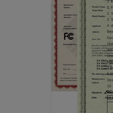
3.
H
1.
F
2. 
3. 
4. 
Be
Geo
Übe
des
Unt
Mas
7.B
8.S
Str
10.
4G
Mo