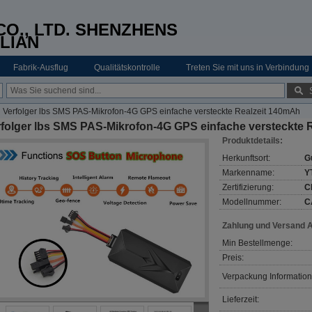
O., LTD. SHENZHENS
LIAN
Fabrik-Ausflug
Qualitätskontrolle
Treten Sie mit uns in Verbindung
Verfolger lbs SMS PAS-Mikrofon-4G GPS einfache versteckte Realzeit 140mAh
rfolger lbs SMS PAS-Mikrofon-4G GPS einfache versteckte 
Produktdetails:
Herkunftsort:
G
Markenname:
Y
Zertifizierung:
C
Modellnummer:
C
Zahlung und Versand 
Min Bestellmenge:
Preis:
Verpackung Information
Lieferzeit: