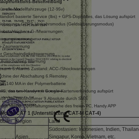
auptfunktions-Beschreibung
ür alle Modellfahrzeuge (12-95v)
Standort basierte Service (lbs) + GPS-Doppeltes, das Lösung aufspürt
Sicherungs-GPRS-Verkehrsmodus (Geldsicherungsmodus)
diebstahlsichere G-/Mwarnungen:
wegungswarnung
-Zaunwarnung
r Geschwindigkeitswarnung
 Ausschaltens Warnung
erarm 5.Alarms Zustand: ACC-/Shockwarnungen
chine der Abschaltung 6.Remotey.
uilt-140 MA in der Polymerbatterie
MS, das am Handy mit Google-Kartenverbindung aufspürt
aße und Hausnummer 9.Absolute durch SMS
 web server, Spurhaltungsweiche des freien PC, Handy APP
 Modul CAT 1 (Unterstützung CAT-M CAT-4)
dule
Region
Land
Südostasien: Indonesien, Indien, Thailan
Asien
Singapur, Korea, Vietnam, etc.