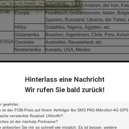
West-Asien: Saudi-Arabien, der Iran, Kat
670E
Europa
Frankreich, Großbritannien, Italien, Belg
Spanien, Russland, Ukraine, die Türkei, e
Afrika
Südafrika, Nigeria, Ägypten, etc.
Südamerika
Brasilien, Argentinien, Chile, Peru, Kolum
670SA
Ozeanien
Australien, Neuseeland, etc.
Nordamerika
Kanada, USA, Mexiko
Hinterlass eine Nachricht
Wir rufen Sie bald zurück!