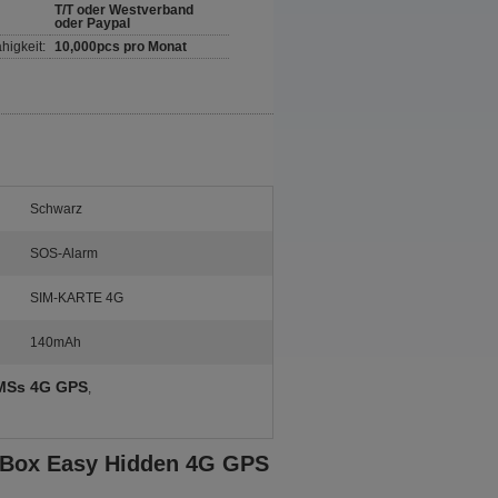
T/T oder Westverband
oder Paypal
higkeit:
10,000pcs pro Monat
Schwarz
SOS-Alarm
SIM-KARTE 4G
140mAh
SMSs 4G GPS
,
ni Box Easy Hidden 4G GPS