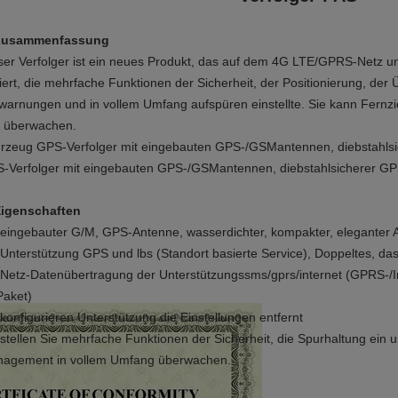
Zusammenfassung
ser Verfolger ist ein neues Produkt, das auf dem 4G LTE/GPRS-Netz u
iert, die mehrfache Funktionen der Sicherheit, der Positionierung, d
warnungen und in vollem Umfang aufspüren einstellte. Sie kann Fernzi
 überwachen.
rzeug GPS-Verfolger mit eingebauten GPS-/GSMantennen, diebstahlsi
-Verfolger mit eingebauten GPS-/GSMantennen, diebstahlsicherer GP
igenschaften
 eingebauter G/M, GPS-Antenne, wasserdichter, kompakter, eleganter Au
 Unterstützung GPS und lbs (Standort basierte Service), Doppeltes, da
 Netz-Datenübertragung der Unterstützungssms/gprs/internet (GPRS-/
Paket)
 konfigurieren Unterstützung die Einstellungen entfernt
 stellen Sie mehrfache Funktionen der Sicherheit, die Spurhaltung e
agement in vollem Umfang überwachen.