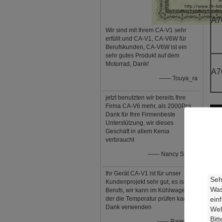
A7
Wir sind mit Ihrem CA-V1 sehr
erfüllt und CA-V1, CA-V6W für
Berufskunden, CA-V6W ist ein
sehr gutes Produkt auf dem
Motorrad, Dank!
A7
—— Touya_ra
jetzt benutzten wir bereits Ihre
Firma CA-V6 mehr, als 2000Pcs,
Dank für Ihre Firmenbeste
Unterstützung, wir dieses
Geschäft in allem Kenia
verbraucht
—— Nancy Saruni
Ihr Gerät CA-V1 ist für unser
Kundenprojekt sehr gut, es ist so
Berufs, wir kann im Kühlwagen,
der die Temperatur prüfen kann,
Dank verwenden
—— Rajesmay