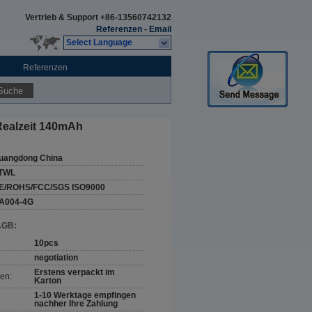
Vertrieb & Support
+86-13560742132
Referenzen
-
Email
Select Language
Referenzen
Suche
Realzeit 140mAh
uangdong China
TWL
E/ROHS/FCC/SGS ISO9000
A004-4G
AGB:
10pcs
negotiation
Erstens verpackt im
en:
Karton
1-10 Werktage empfingen
nachher Ihre Zahlung