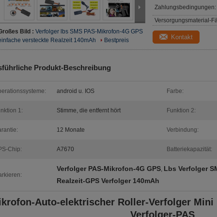
Zahlungsbedingungen:
Versorgungsmaterial-Fä
Großes Bild :
Verfolger lbs SMS PAS-Mikrofon-4G GPS
Kontakt
einfache versteckte Realzeit 140mAh
Bestpreis
führliche Produkt-Beschreibung
erationssysteme:
android u. IOS
Farbe:
nktion 1:
Stimme, die entfernt hört
Funktion 2:
rantie:
12 Monate
Verbindung:
S-Chip:
A7670
Batteriekapazität:
Verfolger PAS-Mikrofon-4G GPS
Lbs Verfolger 
,
rkieren:
Realzeit-GPS Verfolger 140mAh
krofon-Auto-elektrischer Roller-Verfolger Mi
Verfolger-PAS