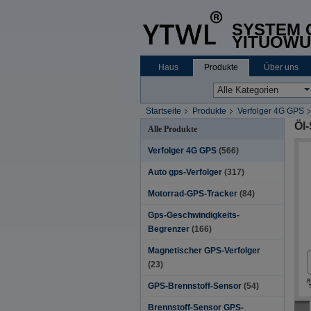
SYSTEM C
YITUOWU
Haus
Produkte
Über uns
Startseite
Produkte
Verfolger 4G GPS
Öl
Alle Produkte
Verfolger 4G GPS
(566)
Auto gps-Verfolger
(317)
Motorrad-GPS-Tracker
(84)
Gps-Geschwindigkeits-
Begrenzer
(166)
Magnetischer GPS-Verfolger
(23)
GPS-Brennstoff-Sensor
(54)
Brennstoff-Sensor GPS-