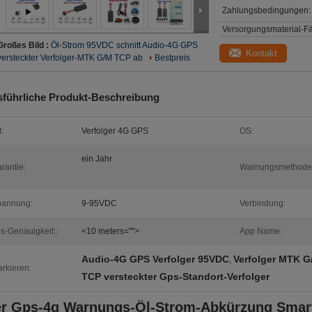
Zahlungsbedingungen:
Versorgungsmaterial-Fä
Großes Bild :
Öl-Strom 95VDC schnitt Audio-4G GPS
Kontakt
versteckter Verfolger-MTK G/M TCP ab
Bestpreis
führliche Produkt-Beschreibung
t:
Verfolger 4G GPS
OS:
ein Jahr
rantie:
Warnungsmethode:
pannung:
9-95VDC
Verbindung:
s-Genauigkeit::
<10 meters="">
App Name:
Audio-4G GPS Verfolger 95VDC
Verfolger MTK 
,
rkieren:
TCP versteckter Gps-Standort-Verfolger
r Gps-4g Warnungs-Öl-Strom-Abkürzung Smart 