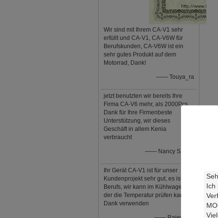
Wir sind mit Ihrem CA-V1 sehr
erfüllt und CA-V1, CA-V6W für
Berufskunden, CA-V6W ist ein
sehr gutes Produkt auf dem
Motorrad, Dank!
—— Touya_ra
jetzt benutzten wir bereits Ihre
Firma CA-V6 mehr, als 2000Pcs,
Dank für Ihre Firmenbeste
Unterstützung, wir dieses
Geschäft in allem Kenia
verbraucht
—— Nancy Saruni
Ihr Gerät CA-V1 ist für unser
Kundenprojekt sehr gut, es ist so
Berufs, wir kann im Kühlwagen,
der die Temperatur prüfen kann,
Dank verwenden
—— Rajesmay