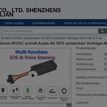
O., LTD. SHENZHENS
LIAN
Fabrik-Ausflug
Qualitätskontrolle
Treten Sie mit uns in Verbindung
Öl-Strom 95VDC schnitt Audio-4G GPS versteckter Verfolger-MTK G/M TCP ab
-Strom 95VDC schnitt Audio-4G GPS versteckter Verfolger
Produktdetails:
Herkunftsort:
S
Markenname:
Y
Zertifizierung:
C
Modellnummer:
C
Zahlung und Versand 
Min Bestellmenge:
Preis:
Verpackung Information
Lieferzeit: