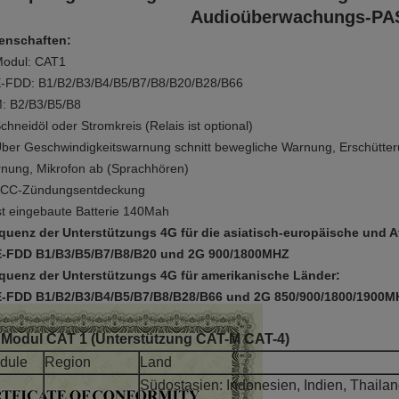
Audioüberwachungs-PA
enschaften:
Modul: CAT1
-FDD: B1/B2/B3/B4/B5/B7/B8/B20/B28/B66
: B2/B3/B5/B8
Schneidöl oder Stromkreis (Relais ist optional)
Über Geschwindigkeitswarnung schnitt bewegliche Warnung, Erschütt
nung, Mikrofon ab (Sprachhören)
ACC-Zündungsentdeckung
ist eingebaute Batterie 140Mah
quenz der Unterstützungs 4G für die asiatisch-europäische und A
-FDD B1/B3/B5/B7/B8/B20 und 2G 900/1800MHZ
quenz der Unterstützungs 4G für amerikanische Länder:
-FDD B1/B2/B3/B4/B5/B7/B8/B28/B66 und 2G 850/900/1800/1900M
 Modul CAT 1 (Unterstützung CAT-M CAT-4)
dule
Region
Land
Südostasien: Indonesien, Indien, Thailan