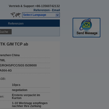
Vertrieb & Support
+86-13560742132
Referenzen
-
Email
Select Language
Referenzen
Suche
-MTK G/M TCP ab
henzhen China
TWL
E/ROHS/FCC/SGS ISO9000
A004-4G
AGB:
10pcs
negotiation
Erstens verpackt im
en:
Karton
1-10 Werktage empfingen
nachher Ihre Zahlung