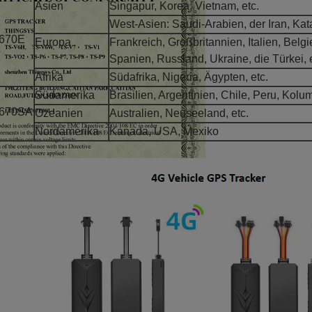
Asien
Singapur, Korea, Vietnam, etc.
West-Asien: Saudi-Arabien, der Iran, Kat
670E
Europa
Frankreich, Großbritannien, Italien, Belg
Spanien, Russland, Ukraine, die Türkei, e
Afrika
Südafrika, Nigeria, Ägypten, etc.
Südamerika
Brasilien, Argentinien, Chile, Peru, Kolum
670SA
Ozeanien
Australien, Neuseeland, etc.
Nordamerika
Kanada, USA, Mexiko