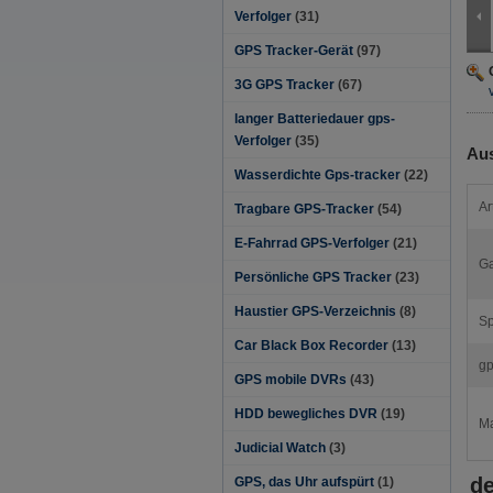
Verfolger
(31)
GPS Tracker-Gerät
(97)
3G GPS Tracker
(67)
langer Batteriedauer gps-
Verfolger
(35)
Aus
Wasserdichte Gps-tracker
(22)
Ar
Tragbare GPS-Tracker
(54)
E-Fahrrad GPS-Verfolger
(21)
Ga
Persönliche GPS Tracker
(23)
Haustier GPS-Verzeichnis
(8)
S
Car Black Box Recorder
(13)
gp
GPS mobile DVRs
(43)
HDD bewegliches DVR
(19)
Ma
Judicial Watch
(3)
de
GPS, das Uhr aufspürt
(1)