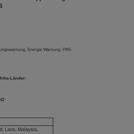
S
erungswarnung, Energie Warnung, PAS-
frika-Länder:
HZ
d, Laos, Malaysia,