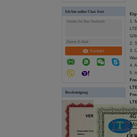
Ich bin online Chat Jetzt
Eig
1: 
LTE
G/M
2. 
3. 
Kontakt
War
4. 
5. 
Fre
LTE
Bescheinigung
Fre
LTE
4G
Mo