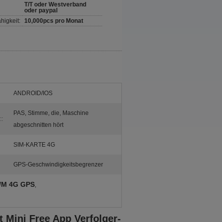
T/T oder Westverband
oder paypal
higkeit:
10,000pcs pro Monat
ANDROID/IOS
PAS, Stimme, die, Maschine
:
abgeschnitten hört
SIM-KARTE 4G
GPS-Geschwindigkeitsbegrenzer
G/M 4G GPS
,
Mini Free App Verfolger-