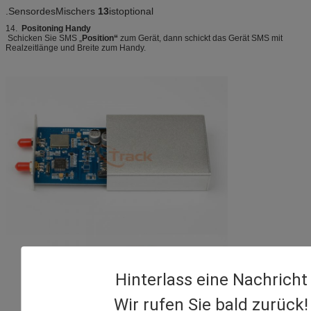
.SensordesMischers
13
istoptional
14.
Positoning Handy
Schicken Sie SMS „
Position“
zum Gerät, dann schickt das Gerät SMS mit
Realzeitlänge und Breite zum Handy.
Hinterlass eine Nachricht
Wir rufen Sie bald zurück!