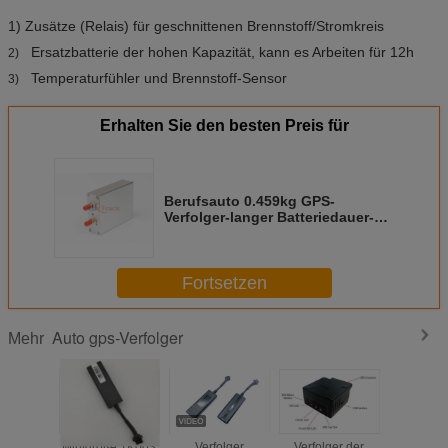
1) Zusätze (Relais) für geschnittenen Brennstoff/Stromkreis
Ersatzbatterie der hohen Kapazität, kann es Arbeiten für 12h
2)
Temperaturfühler und Brennstoff-Sensor
3)
Erhalten Sie den besten Preis für
Berufsauto 0.459kg GPS-
Verfolger-langer Batteriedauer-
Geo-Zaun
Fortsetzen
Auto gps-Verfolger
Mehr
Minigröße TK003
Verfolger
Verfolger der
Minig