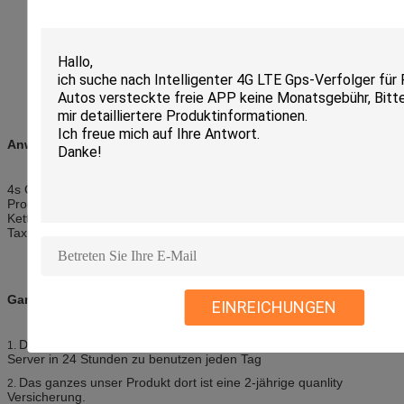
Anwendungen:
4s Geschäft, Autofirma, LKW-Firma, Motorradfirma, GPS-
Produzent, umfangreiche Einkaufszentren, exklusive Agentur,
Kettengeschäfte, umfangreiche Verkäufe, AutoReparaturwerkstatt,
Taxifirma, Busunternehmen.
Garantie:
EINREICHUNGEN
Das ganzes unser Produkt ist frei, den Spurhaltungsservice-
1.
Server in 24 Stunden zu benutzen jeden Tag
Das ganzes unser Produkt dort ist eine 2-jährige quanlity
2.
Versicherung.