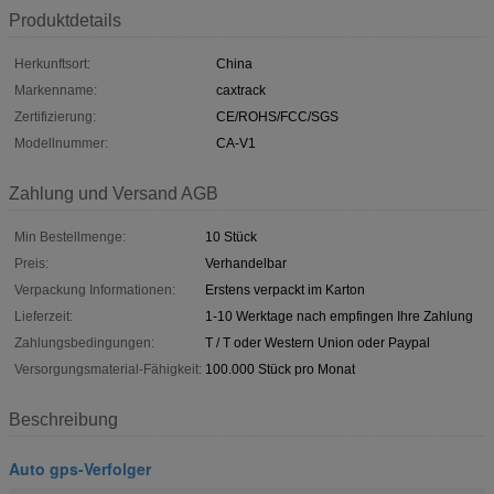
Produktdetails
Herkunftsort:
China
Markenname:
caxtrack
Zertifizierung:
CE/ROHS/FCC/SGS
Modellnummer:
CA-V1
Zahlung und Versand AGB
Min Bestellmenge:
10 Stück
Preis:
Verhandelbar
Verpackung Informationen:
Erstens verpackt im Karton
Lieferzeit:
1-10 Werktage nach empfingen Ihre Zahlung
Zahlungsbedingungen:
T / T oder Western Union oder Paypal
Versorgungsmaterial-Fähigkeit:
100.000 Stück pro Monat
Beschreibung
Auto gps-Verfolger