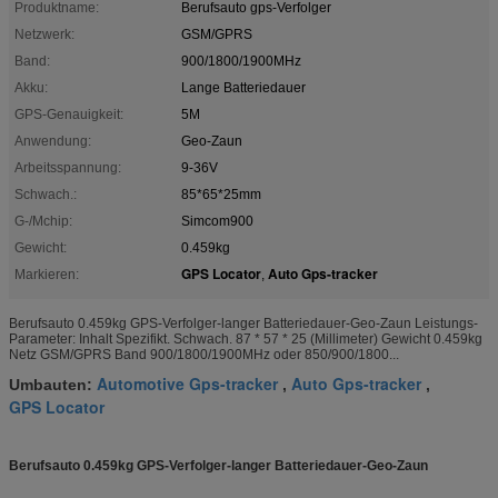
Produktname:
Berufsauto gps-Verfolger
Netzwerk:
GSM/GPRS
Band:
900/1800/1900MHz
Akku:
Lange Batteriedauer
GPS-Genauigkeit:
5M
Anwendung:
Geo-Zaun
Arbeitsspannung:
9-36V
Schwach.:
85*65*25mm
G-/Mchip:
Simcom900
Gewicht:
0.459kg
GPS Locator
Auto Gps-tracker
Markieren:
,
Berufsauto 0.459kg GPS-Verfolger-langer Batteriedauer-Geo-Zaun Leistungs-
Parameter: Inhalt Spezifikt. Schwach. 87 * 57 * 25 (Millimeter) Gewicht 0.459kg
Netz GSM/GPRS Band 900/1800/1900MHz oder 850/900/1800...
Automotive Gps-tracker
Auto Gps-tracker
Umbauten:
,
,
GPS Locator
Berufsauto 0.459kg GPS-Verfolger-langer Batteriedauer-Geo-Zaun