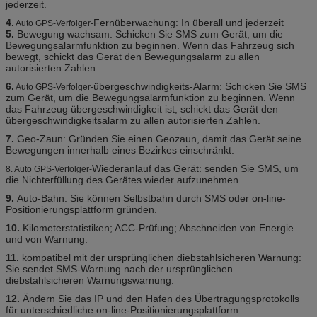
jederzeit.
4.
Fernüberwachung: In überall und jederzeit
Auto GPS-Verfolger-
5.
Bewegung wachsam: Schicken Sie SMS zum Gerät, um die
Bewegungsalarmfunktion zu beginnen. Wenn das Fahrzeug sich
bewegt, schickt das Gerät den Bewegungsalarm zu allen
autorisierten Zahlen.
6.
übergeschwindigkeits-Alarm: Schicken Sie SMS
Auto GPS-Verfolger-
zum Gerät, um die Bewegungsalarmfunktion zu beginnen. Wenn
das Fahrzeug übergeschwindigkeit ist, schickt das Gerät den
übergeschwindigkeitsalarm zu allen autorisierten Zahlen.
7.
Geo-Zaun: Gründen Sie einen Geozaun, damit das Gerät seine
Bewegungen innerhalb eines Bezirkes einschränkt.
Wiederanlauf das Gerät: senden Sie SMS, um
8.
Auto GPS-Verfolger-
die Nichterfüllung des Gerätes wieder aufzunehmen.
9.
Auto-Bahn: Sie können Selbstbahn durch SMS oder on-line-
Positionierungsplattform gründen.
10.
Kilometerstatistiken; ACC-Prüfung; Abschneiden von Energie
und von Warnung.
11.
kompatibel mit der ursprünglichen diebstahlsicheren Warnung:
Sie sendet SMS-Warnung nach der ursprünglichen
diebstahlsicheren Warnungswarnung.
12.
Ändern Sie das IP und den Hafen des Übertragungsprotokolls
für unterschiedliche on-line-Positionierungsplattform