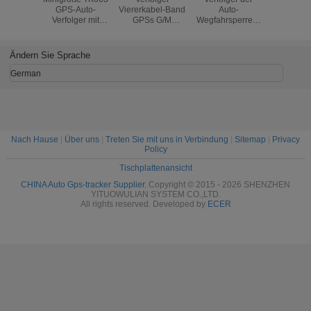
GPS-Auto-
Viererkabel-Band
Auto-
Automobilv
Verfolger mit
GPSs G/M
Wegfahrsperren-
Verstec
hoher
Fahrzeug-GPRS
OBD GPS für
Verfolge
Empfindlichkeit für
mit Smartphone
Diagnose des
Schirm
Motorräder und E-
APP frei
Autofahrzeug-
Batter
Ändern Sie Sprache
Fahrrad
Tracking-Systems
Einba
OBD
German
Nach Hause
|
Über uns
|
Treten Sie mit uns in Verbindung
|
Sitemap
|
Privacy
Policy
Tischplattenansicht
CHINA Auto Gps-tracker Supplier.
Copyright © 2015 - 2026 SHENZHEN
YITUOWULIAN SYSTEM CO.,LTD.
All rights reserved. Developed by
ECER