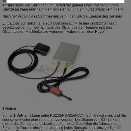
schließen Sie das Netzanschlusskabel, Fernmeldeleitung, Kabel, Erdung
entsprechend der Definition und Bedarf der gelben Linie und der Grünen
Grenze an trape eins nach dem anderen an und am Kurzschluss verhindern
Nach der Prüfung des Stromkreises verbinden Sie die Energie des Sensors
Einbauposition sollte nahe so möglichem zur Mitte des Kraftstofftanks so
gesetzt werden, um den Einfluss des Ölstandes der Neigung und des
Ölstandes der Flüchtigkeit zu verringern während auf dem Hügel.
3.Notice
Signal 1.Only eins kann unter RS232/RS485/0-5V/4~20mA existieren, und Sie
können entweder eine von ihnen verwenden. Der Stamm von RS485 kann
mehrfache Sensoren gleichzeitig treffen, aber Sie sollten die Adresse jedes
Sensors im Voraus einstellen. Adresse jedes Sensors muss einzigartig sein,