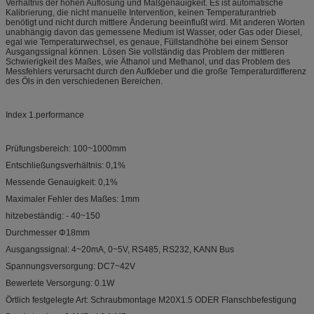
Verhältnis der hohen Auflösung und Maßgenauigkeit. Es ist automatische
Kalibrierung, die nicht manuelle Intervention, keinen Temperaturantrieb
benötigt und nicht durch mittlere Änderung beeinflußt wird. Mit anderen Worten
unabhängig davon das gemessene Medium ist Wasser, oder Gas oder Diesel,
egal wie Temperaturwechsel, es genaue, Füllstandhöhe bei einem Sensor
Ausgangssignal können. Lösen Sie vollständig das Problem der mittleren
Schwierigkeit des Maßes, wie Äthanol und Methanol, und das Problem des
Messfehlers verursacht durch den Aufkleber und die große Temperaturdifferenz
des Öls in den verschiedenen Bereichen.
Index 1.performance
Prüfungsbereich: 100~1000mm
Entschließungsverhältnis: 0,1%
Messende Genauigkeit: 0,1%
Maximaler Fehler des Maßes: 1mm
hitzebeständig: - 40~150
Durchmesser Φ18mm
Ausgangssignal: 4~20mA, 0~5V, RS485, RS232, KANN Bus
Spannungsversorgung: DC7~42V
Bewertete Versorgung: 0.1W
Örtlich festgelegte Art: Schraubmontage M20X1.5 ODER Flanschbefestigung