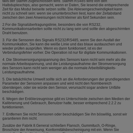
falls der Stamm zugeschlossen wird. Stamm RS485 wird von den
Halbduplexchips, also gemacht, wenn er Daten, Sie lesend die entsprechende
Zeit für das Modul beiseite setzen sollte. Die Ablesengeschwindigkeit kann
nicht zu schnell sein: wenn sie ununterbrochen liest, kann der Zeitabstand
zwischen den zwei Anweisungen nicht kleiner als fünf Sekunden sein.
2.For die Signalübertragungslinie, besonders die von RS232,
Kommunikationsarbeiten sollte nicht zu lang sein und sollte den abgeschirmten
Draht benutzen.
3. Für die Sensoren des Signals RS232/RS485, wenn Sie den Ausfall der
Kommunikation, Sie kann die weiße Linie und das blaue austauschen und
wieder prüfen ausprüfen. Wenn es dann funktioniert, ist es der
Verbindungsfehler vorher. Die Operation ist nur für digitale Kommunikationen.
4. Die Stromversorgungsspannung des Sensors kann nicht sein mehr als die
normale Arbeitsspannung, und die Leistungsaufnahme der Stromversorgung
des Sensors kann nicht sein weniger als die normale Arbeitsfähigkeits-
Leistungsaufnahme.
5. Die tatsächliche Umwelt sollte sich an die Anforderungen der grundlegenden
Parameter der Sensoren anpassen und wird nicht den Normbereich
übersteigen, oder sie würde den Sensor, verursacht sogar andere Unfälle
beschädigen.
6. Wegen der Erdölerzeugnisse gibt es Unterschiede zwischen den Medien der
Kalibrierung und Gebrauch, Benutzer hatte, besser entsprechend 2.2.2 zu
funktionieren.
7. Entfernen Sie nicht Sensoren oder beschädigen Sie ihn böswillig, sonst wir
garantieren ihm nicht.
Zusätze der Fabrik 8.General schließen Flansch, Gummituch, O-Ringe,
Broschüre der Anweisung, Konformitätsbescheinigung mit ein. Wenn Sie