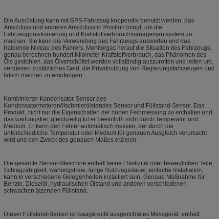
Die Ausrüstung kann mit GPS-Fahrzeug kooperativ benutzt werden, das
Anschluss und anderen Anschluss in Position bringt, um die
Fahrzeugpositionierung und Kraftstoffverbrauchmanagementsystem zu
machen. Sie kann die Verwendung des Fahrzeugs auswerten und das
treibende Niveau des Fahrers, Monitorgas herauf die Situation des Fahrzeugs,
genau berechnen hundert Kilometer Kraftstoffverbrauch, das Phänomen des
Öls gestohlen, das Ölverschüttet.werden vollständig auszurotten und leiten um,
verdienen zusätzliches Geld, die Privatnutzung von Regierungsfahrzeugen und
falsch machen zu empfangen.
Kombinierter Kondensator-Sensor des
Kondensatormotorenölschmierölstandes Sensor und Füllstand-Sensor. Das
Produkt, nicht nur die Eigenschaften der hohen Feinmessung zu enthalten und
das wartungsfrei, gleichzeitig tut er beeinflußt nicht durch Temperatur und
Medium. Er kann den Fehler automatisch messen, der durch die
unterschiedliche Temperatur oder Medium für genauen Ausgleich verursacht
wird und den Zweck des genauen Maßes erzielen.
Die gesamte Sensor-Maschine enthält keine Elastizität oder beweglichen Teile.
Schlagzähigkeit, wartungsfreie, lange Nutzungsdauer, einfache Installation,
kann in verschiedene Gelegenheiten installiert sein. Genaue Maßnahme für
Benzin, Dieselöl, hydraulischen Ölstand und anderen verschiedenen
schwachen ätzenden Füllstand.
Dieser Füllstand-Sensor ist waagerecht ausgerichtetes Messgerät, enthält