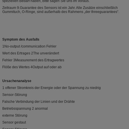
speziellen Bedarf haben, bitte sagen Sie uns im Voraus.
Zeitraum 9.Guarantee des Sensors ist ein Jahr. Alle Zusätze einschließlich
Gummituch, O-Ringe, sind außerhalb des Rahmens „der threeguarantees“.
Symptom des Ausfalls
1No-output /communication Fehler
Wert des Ertrages 2The unverändert
Fehler 3Measurement des Ertragwertes
Flöße des Wertes 4Output auf oder ab
Ursachenanalyse
1 offener Stromkreis der Energie oder der Spannung zu niedrig
Sensor-Störung
Falsche Verbindung der Linien und der Drähte
Betriebsspannung 2 anormal
externe Störung
Sensor gestaut