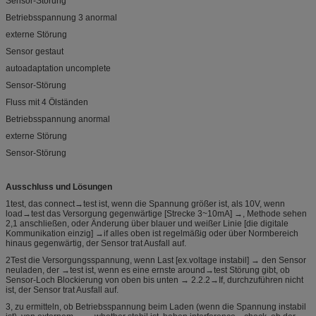
Sensor-Störung
Betriebsspannung 3 anormal
externe Störung
Sensor gestaut
autoadaptation uncomplete
Sensor-Störung
Fluss mit 4 Ölständen
Betriebsspannung anormal
externe Störung
Sensor-Störung
Ausschluss und Lösungen
1test, das connect→test ist, wenn die Spannung größer ist, als 10V, wenn
load→test das Versorgung gegenwärtige [Strecke 3~10mA] →, Methode sehen
2,1 anschließen, oder Änderung über blauer und weißer Linie [die digitale
Kommunikation einzig] →if alles oben ist regelmäßig oder über Normbereich
hinaus gegenwärtig, der Sensor trat Ausfall auf.
2Test die Versorgungsspannung, wenn Last [ex.voltage instabil] → den Sensor
neuladen, der →test ist, wenn es eine ernste around→test Störung gibt, ob
Sensor-Loch Blockierung von oben bis unten → 2.2.2→If, durchzuführen nicht
ist, der Sensor trat Ausfall auf.
3, zu ermitteln, ob Betriebsspannung beim Laden (wenn die Spannung instabil