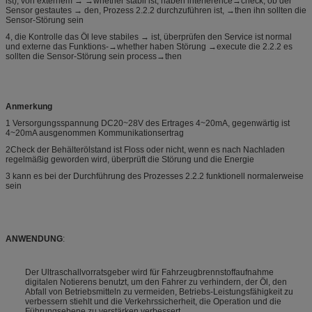
ist), von externem → →whether stabil ist, haben interference→check, ob der
Sensor gestautes → den, Prozess 2.2.2 durchzuführen ist, →then ihn sollten die
Sensor-Störung sein
4, die Kontrolle das Öl leve stabiles → ist, überprüfen den Service ist normal
und externe das Funktions-→whether haben Störung →execute die 2.2.2 es
sollten die Sensor-Störung sein process→then
Anmerkung
1 Versorgungsspannung DC20~28V des Ertrages 4~20mA, gegenwärtig ist
4~20mA ausgenommen Kommunikationsertrag
2Check der Behälterölstand ist Floss oder nicht, wenn es nach Nachladen
regelmäßig geworden wird, überprüft die Störung und die Energie
3 kann es bei der Durchführung des Prozesses 2.2.2 funktionell normalerweise
sein
ANWENDUNG
:
Der Ultraschallvorratsgeber wird für Fahrzeugbrennstoffaufnahme
digitalen Notierens benutzt, um den Fahrer zu verhindern, der Öl, den
Abfall von Betriebsmitteln zu vermeiden, Betriebs-Leistungsfähigkeit zu
verbessern stiehlt und die Verkehrssicherheit, die Operation und die
Führungsebene zu verstärken verbessert.