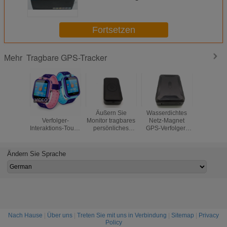
PAS aufspürt
Fortsetzen
Tragbare GPS-Tracker
Mehr
2 Farbuhr GPS-
Äußern Sie
Wasserdichtes
Gasped
Verfolger-
Monitor tragbares
Netz-Magnet
intellig
Interaktions-Touch
persönliches
GPS-Verfolger-
tragbare
Screen GPS-
GPS-Verfolger-
Gerät für das
Verzeichn
Verfolger-Uhr für
Gerät 3.7-4.5V für
Auto, das mit
lang
Familie
Kinderbereitschaftszeit
Schlafmodus
Batterieda
Ändern Sie Sprache
1 Woche
aufspürt
Magne
Nach Hause
|
Über uns
|
Treten Sie mit uns in Verbindung
|
Sitemap
|
Privacy
Policy