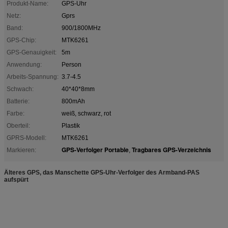
Produkt-Name:
GPS-Uhr
Netz:
Gprs
Band:
900/1800MHz
GPS-Chip:
MTK6261
GPS-Genauigkeit:
5m
Anwendung:
Person
Arbeits-Spannung:
3.7-4.5
Schwach:
40*40*8mm
Batterie:
800mAh
Farbe:
weiß, schwarz, rot
Oberteil:
Plastik
GPRS-Modell:
MTK6261
GPS-Verfolger Portable
Tragbares GPS-Verzeichnis
Markieren:
,
Älteres GPS, das Manschette GPS-Uhr-Verfolger des Armband-PAS
aufspürt