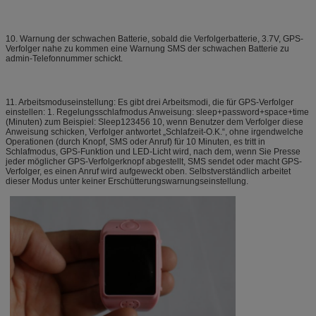
10. Warnung der schwachen Batterie, sobald die Verfolgerbatterie, 3.7V, GPS-
Verfolger nahe zu kommen eine Warnung SMS der schwachen Batterie zu
admin-Telefonnummer schickt.
11. Arbeitsmoduseinstellung: Es gibt drei Arbeitsmodi, die für GPS-Verfolger
einstellen: 1. Regelungsschlafmodus Anweisung: sleep+password+space+time
(Minuten) zum Beispiel: Sleep123456 10, wenn Benutzer dem Verfolger diese
Anweisung schicken, Verfolger antwortet „Schlafzeit-O.K.“, ohne irgendwelche
Operationen (durch Knopf, SMS oder Anruf) für 10 Minuten, es tritt in
Schlafmodus, GPS-Funktion und LED-Licht wird, nach dem, wenn Sie Presse
jeder möglicher GPS-Verfolgerknopf abgestellt, SMS sendet oder macht GPS-
Verfolger, es einen Anruf wird aufgeweckt oben. Selbstverständlich arbeitet
dieser Modus unter keiner Erschütterungswarnungseinstellung.