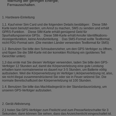
Warnung der geringen Energie;
Fernausschalten.
1. Hardware-Einleitung
1,1. Kauf einer Sim Card und die folgenden Details bestätigen: Diese SIM-
Karte kann benutzt werden, um Anruf zu machen, SMS zu senden und erhält
GPRS-Funktion. Diese SIM-Karte erhält genügend Geld für
Spurhaltungsservice GPSs. Diese SIM-Karte erhält Anrufer Identifikations-
Anzeigenfunktion, keine Anrufumleitung. Das SMS-Format sollte Textformat,
nicht PDU-Format sein. (Die meisten Länder verwenden Textformat für SMS)
1.2. Benutzen Sie bitte den Schraubenzieher, um den GPS-Verfolger zu öffnen,
und fügen Sie die SIM-Karte mit der korrekten Richtung ein (goldenes Teil
Gesichter unten).
1,3 das erste mal Sie diesen Verfolger verwenden, laden Sie bitte den GPS-
Verfolger 12 Stunden auf, damit die Körperverletzung eine gute Leistung
erhalten kann normalerweise es dauert nur 3-5 Stunden, um Batterie völlig
aufzuladen. Weil die Körperverletzung im Verfolger Likörperverletzung ist, also,
sie nicht illegal zusammendrückend Sie oder sie in Feuer setzend Sie. Die
normale Bereitschaftszeit der Körperverletzung ist 100 Stunden.
1.4. Benutzen Sie bitte das Machtladegerät in der Standardausrüstung, um
unseren GPS-Verfolger aufzuladen.
2. Gerät-Aktivierung.
2,1 holen Sie GPS-Verfolger zum Freilicht und zum PresseNetzschalter für 3
Sekunden, dann können Sie sehen, dass das Anzeichenlicht eingeschaltet ist.