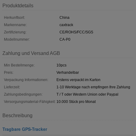
Produktdetails
Herkunftsort:
China
Markenname:
caxtrack
Zertifizierung:
CE/ROHS/FCC/SGS
Modellnummer:
CA-P0
Zahlung und Versand AGB
Min Bestellmenge:
10pcs
Preis:
Verhandelbar
Verpackung Informationen:
Erstens verpackt im Karton
Lieferzeit:
1-10 Werktage nach empfingen Ihre Zahlung
Zahlungsbedingungen:
T / T oder Western Union oder Paypal
Versorgungsmaterial-Fähigkeit:
10.000 Stück pro Monat
Beschreibung
Tragbare GPS-Tracker