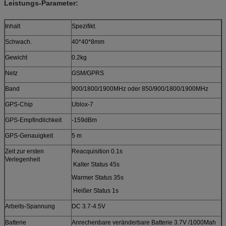
Leistungs-Parameter:
Inhalt
Spezifikt.
Schwach.
40*40*8mm
Gewicht
0.2kg
Netz
GSM/GPRS
Band
900/1800/1900MHz oder 850/900/1800/1900MHz
GPS-Chip
Ublox-7
GPS-Empfindlichkeit
-159dBm
GPS-Genauigkeit
5 m
Zeit zur ersten
Reacquisition 0.1s
Verlegenheit
Kalter Status 45s
Warmer Status 35s
Heißer Status 1s
Arbeits-Spannung
DC 3.7-4.5V
Batterie
Anrechenbare veränderbare Batterie 3.7V /1000Mah