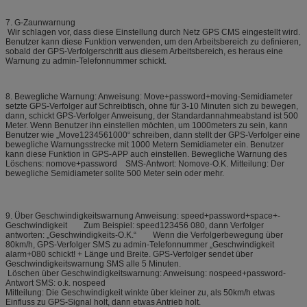
7. G-Zaunwarnung
Wir schlagen vor, dass diese Einstellung durch Netz GPS CMS eingestellt wird.
Benutzer kann diese Funktion verwenden, um den Arbeitsbereich zu definieren,
sobald der GPS-Verfolgerschritt aus diesem Arbeitsbereich, es heraus eine
Warnung zu admin-Telefonnummer schickt.
8. Bewegliche Warnung: Anweisung: Move+password+moving-Semidiameter
setzte GPS-Verfolger auf Schreibtisch, ohne für 3-10 Minuten sich zu bewegen,
dann, schickt GPS-Verfolger Anweisung, der Standardannahmeabstand ist 500
Meter. Wenn Benutzer ihn einstellen möchten, um 1000meters zu sein, kann
Benutzer wie „Move1234561000“ schreiben, dann stellt der GPS-Verfolger eine
bewegliche Warnungsstrecke mit 1000 Metern Semidiameter ein. Benutzer
kann diese Funktion in GPS-APP auch einstellen. Bewegliche Warnung des
Löschens: nomove+password SMS-Antwort: Nomove-O.K. Mitteilung: Der
bewegliche Semidiameter sollte 500 Meter sein oder mehr.
9. Über Geschwindigkeitswarnung Anweisung: speed+password+space+-
Geschwindigkeit Zum Beispiel: speed123456 080, dann Verfolger
antworten: „Geschwindigkeits-O.K.“ Wenn die Verfolgerbewegung über
80km/h, GPS-Verfolger SMS zu admin-Telefonnummer „Geschwindigkeit
alarm+080 schickt! + Länge und Breite. GPS-Verfolger sendet über
Geschwindigkeitswarnung SMS alle 5 Minuten.
Löschen über Geschwindigkeitswarnung: Anweisung: nospeed+password-
Antwort SMS: o.k. nospeed
Mitteilung: Die Geschwindigkeit winkte über kleiner zu, als 50km/h etwas
Einfluss zu GPS-Signal holt, dann etwas Antrieb holt.