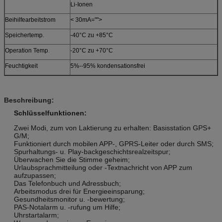
Li-Ionen
Beihilfearbeitstrom
< 30mA="">
Speichertemp.
-40°C zu +85°C
Operation Temp.
-20°C zu +70°C
Feuchtigkeit
5%--95% kondensationsfrei
Beschreibung:
Schlüsselfunktionen:
Zwei Modi, zum von Laktierung zu erhalten: Basisstation GPS+
G/M;
Funktioniert durch mobilen APP-, GPRS-Leiter oder durch SMS;
Spurhaltungs- u. Play-backgeschichtsrealzeitspur;
Überwachen Sie die Stimme geheim;
Urlaubsprachmitteilung oder -Textnachricht von APP zum
aufzupassen;
Das Telefonbuch und Adressbuch;
Arbeitsmodus drei für Energieeinsparung;
Gesundheitsmonitor u. -bewertung;
PAS-Notalarm u. -rufung um Hilfe;
Uhrstartalarm;