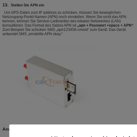
13.
Stellen Sie APN ein
Um GPS-Daten zum IP address zu schicken, müssen Sie beweglichen
Netzzugang-Punkt-Namen (APN) noch einstellen. Wenn Sie nicht das APN
kennen, können Sie Service-Lieferanten des lokalen Netzwerkes (LAN)
konsultieren. Das Format des Satzes APN ist
„apn + Passwort +space + APN“
.
Zum Beispiel Sie schicken SMS „apn123456-cmnet“ zum Gerät. Das Gerät
antwortet SMS „einstellte APN okay.“
Anwendungen: