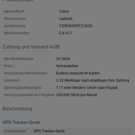
Herkunftsort:
China
Markenname:
caxtrack
Zertifizierung:
CE/ROHS/FCC/SGS
Modellnummer:
CA-V1T
Zahlung und Versand AGB
Min Bestellmenge:
10 Stück
Preis:
Verhandelbar
Verpackung Informationen:
Erstens verpackt im Karton
Lieferzeit:
1-10 Werktage nach empfingen Ihre Zahlung
Zahlungsbedingungen:
T / T oder Western Union oder Paypal
Versorgungsmaterial-Fähigkeit:
100.000 Stück pro Monat
Beschreibung
GPS Tracker-Gerät
Produktname:
GPS Tracker-Gerät