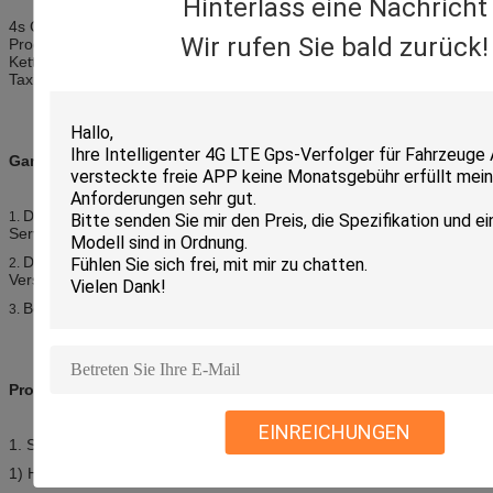
Hinterlass eine Nachricht
4s Geschäft, Autofirma, LKW-Firma, Motorradfirma, GPS-
Wir rufen Sie bald zurück!
Produzent, umfangreiche Einkaufszentren, exklusive Agentur,
Kettengeschäfte, umfangreiche Verkäufe, AutoReparaturwerkstatt,
Taxifirma, Busunternehmen.
Garantie:
Das ganzes unser Produkt ist frei, den Spurhaltungsservice-
1.
Server in 24 Stunden zu benutzen jeden Tag
Das ganzes unser Produkt dort ist eine 2-jährige quanlity
2.
Versicherung.
Beispielgebühr wird nicht zurückgebracht.
3.
Produkt-Konfiguration:
EINREICHUNGEN
1. Standardkonfiguration
1) Hauptpc des gerätes 1