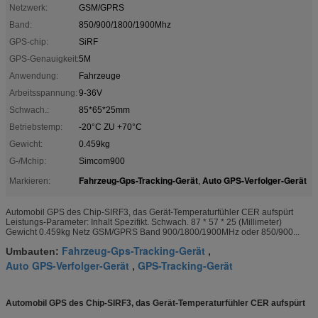
Netzwerk:
GSM/GPRS
Band:
850/900/1800/1900Mhz
GPS-chip:
SiRF
GPS-Genauigkeit:
5M
Anwendung:
Fahrzeuge
Arbeitsspannung:
9-36V
Schwach.:
85*65*25mm
Betriebstemp:
-20°C ZU +70°C
Gewicht:
0.459kg
G-/Mchip:
Simcom900
Fahrzeug-Gps-Tracking-Gerät
Auto GPS-Verfolger-Gerät
Markieren:
,
Automobil GPS des Chip-SIRF3, das Gerät-Temperaturfühler CER aufspürt
Leistungs-Parameter: Inhalt Spezifikt. Schwach. 87 * 57 * 25 (Millimeter)
Gewicht 0.459kg Netz GSM/GPRS Band 900/1800/1900MHz oder 850/900...
Fahrzeug-Gps-Tracking-Gerät
Umbauten:
,
Auto GPS-Verfolger-Gerät
GPS-Tracking-Gerät
,
Automobil GPS des Chip-SIRF3, das Gerät-Temperaturfühler CER aufspürt