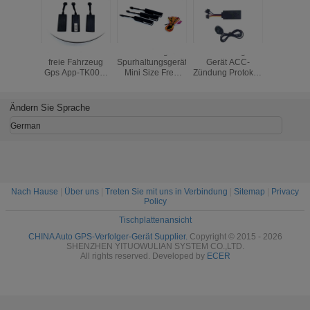
5 Meter schnitten
Fahrzeug-
GPS-Verfolger-
Mikro-GP
freie Fahrzeug
Spurhaltungsgerät-
Gerät ACC-
Gerät-Au
Gps App-TK003,
Mini Size Free
Zündung Protokoll
Verzeichn
die Gerät-
App Gts 06 TK003
Tk004 GT06 für e-
Relais
Maschine
GPS Protokoll
Fahrrad
abschne
aufspüren, 2G ab
Energie/Br
Ändern Sie Sprache
Gt06 auf
German
Nach Hause
|
Über uns
|
Treten Sie mit uns in Verbindung
|
Sitemap
|
Privacy
Policy
Tischplattenansicht
CHINA Auto GPS-Verfolger-Gerät Supplier.
Copyright © 2015 - 2026
SHENZHEN YITUOWULIAN SYSTEM CO.,LTD.
All rights reserved. Developed by
ECER