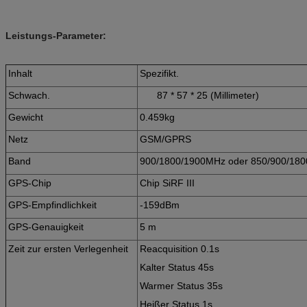
Leistungs-Parameter:
Inhalt
Spezifikt.
Schwach.
87 * 57 * 25 (Millimeter)
Gewicht
0.459kg
Netz
GSM/GPRS
Band
900/1800/1900MHz oder 850/900/18
GPS-Chip
Chip SiRF III
GPS-Empfindlichkeit
-159dBm
GPS-Genauigkeit
5 m
Zeit zur ersten Verlegenheit
Reacquisition 0.1s
Kalter Status 45s
Warmer Status 35s
Heißer Status 1s